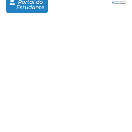
Portal do
Estudante
خادم لعبة بوكي Ghostbusters: العب اليوم
08
/
08
:
لعبة بوكي على الانترنت
08
/
0