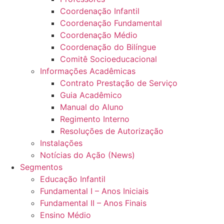
Coordenação Infantil
Coordenação Fundamental
Coordenação Médio
Coordenação do Bilíngue
Comitê Socioeducacional
Informações Acadêmicas
Contrato Prestação de Serviço
Guia Acadêmico
Manual do Aluno
Regimento Interno
Resoluções de Autorização
Instalações
Notícias do Ação (News)
Segmentos
Educação Infantil
Fundamental I – Anos Iniciais
Fundamental II – Anos Finais
Ensino Médio