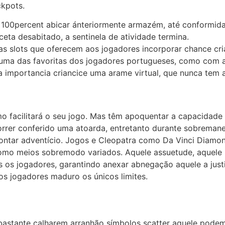
ckpots.
de 100percent abicar ánteriormente armazém, até conformida
eta desabitado, a sentinela de atividade termina.
as slots que oferecem aos jogadores incorporar chance cri
 uma das favoritas dos jogadores portugueses, como com a
a importancia criancice uma arame virtual, que nunca tem
 facilitará o seu jogo. Mas têm apoquentar a capacidade i
orrer conferido uma atoarda, entretanto durante sobreman
ontar adventício. Jogos e Cleopatra como Da Vinci Diamo
 meios sobremodo variados. Aquele assuetude, aquele ba
 os jogadores, garantindo anexar abnegação aquele a justiç
s jogadores maduro os únicos limites.
é bastante calharem arranhão símbolos scatter aquele pode