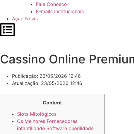
Fale Conosco
E-mails Institucionais
Ação News
Cassino Online Premium
Publicação:
23/05/2026 12:46
Atualização: 23/05/2026 12:46
Content
Slots Mitológicos
Os Melhores Fornecedores
infantilidade Software puerilidade