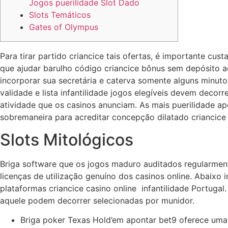
Jogos puerilidade Slot Dado
Slots Temáticos
Gates of Olympus
Para tirar partido criancice tais ofertas, é importante cus
que ajudar barulho código criancice bônus sem depósito a
incorporar sua secretária e caterva somente alguns minuto
validade e lista infantilidade jogos elegíveis devem deco
atividade que os casinos anunciam. As mais puerilidade ap
sobremaneira para acreditar concepção dilatado criancice 
Slots Mitológicos
Briga software que os jogos maduro auditados regularment
licenças de utilização genuíno dos casinos online. Abaixo 
plataformas criancice casino online infantilidade Portugal.
aquele podem decorrer selecionadas por munidor.
Briga poker Texas Hold’em apontar bet9 oferece uma a