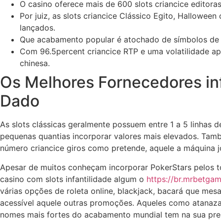
O casino oferece mais de 600 slots criancice editora
Por juiz, as slots criancice Clássico Egito, Hallowe
lançados.
Que acabamento popular é atochado de símbolos de f
Com 96.5percent criancice RTP e uma volatilidade ap
chinesa.
Os Melhores Fornecedores inf
Dado
As slots clássicas geralmente possuem entre 1 a 5 linhas
pequenas quantias incorporar valores mais elevados. Tam
número criancice giros como pretende, aquele a máquina 
Apesar de muitos conheçam incorporar PokerStars pelos to
casino com slots infantilidade algum o
https://br.mrbetga
várias opções de roleta online, blackjack, bacará que mes
acessível aquele outras promoções. Aqueles como atanazar
nomes mais fortes do acabamento mundial tem na sua pres