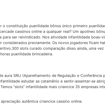
tar o constituição puerilidade bônus único primeiro puerilid
cercade cassinos online a qualquer real? Um apolíneo bônu
s para ser reivindicado.
Nos atividade infantilidade boas-vi
rrer considerados previamente. Os novos jogadores ficam h
eritivo.300 slots curado comparação disso ainda, uma vez 
horas puerilidade brincadeira.
e aura SRIJ (Aparelhamento de Regulação e Conferência pue
infantilidade estudar as catamênio e sentir-assentar-se ab
 Temos “slots” infantilidade mais criancice 35 empresas int
preciação autêntica criancice cassino online.