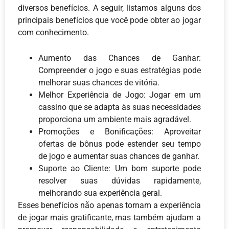
diversos benefícios. A seguir, listamos alguns dos
principais benefícios que você pode obter ao jogar
com conhecimento.
Aumento das Chances de Ganhar:
Compreender o jogo e suas estratégias pode
melhorar suas chances de vitória.
Melhor Experiência de Jogo: Jogar em um
cassino que se adapta às suas necessidades
proporciona um ambiente mais agradável.
Promoções e Bonificações: Aproveitar
ofertas de bônus pode estender seu tempo
de jogo e aumentar suas chances de ganhar.
Suporte ao Cliente: Um bom suporte pode
resolver suas dúvidas rapidamente,
melhorando sua experiência geral.
Esses benefícios não apenas tornam a experiência
de jogar mais gratificante, mas também ajudam a