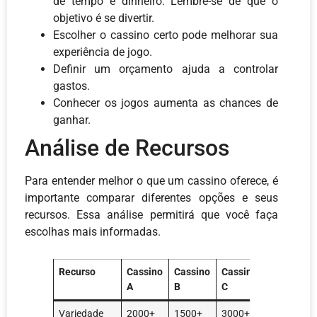
de tempo e dinheiro. Lembre-se de que o
objetivo é se divertir.
Escolher o cassino certo pode melhorar sua
experiência de jogo.
Definir um orçamento ajuda a controlar
gastos.
Conhecer os jogos aumenta as chances de
ganhar.
Análise de Recursos
Para entender melhor o que um cassino oferece, é
importante comparar diferentes opções e seus
recursos. Essa análise permitirá que você faça
escolhas mais informadas.
Recurso
Cassino
Cassino
Cassino
A
B
C
Variedade
2000+
1500+
3000+