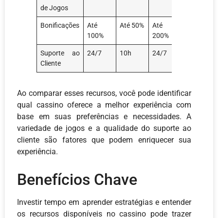
de Jogos
Bonificações
Até
Até 50%
Até
100%
200%
Suporte ao
24/7
10h
24/7
Cliente
Ao comparar esses recursos, você pode identificar
qual cassino oferece a melhor experiência com
base em suas preferências e necessidades. A
variedade de jogos e a qualidade do suporte ao
cliente são fatores que podem enriquecer sua
experiência.
Benefícios Chave
Investir tempo em aprender estratégias e entender
os recursos disponíveis no cassino pode trazer