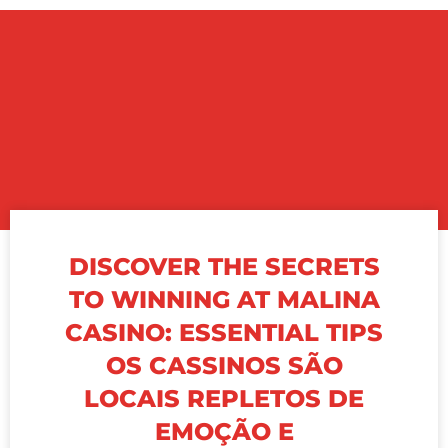
DISCOVER THE SECRETS
TO WINNING AT MALINA
CASINO: ESSENTIAL TIPS
OS CASSINOS SÃO
LOCAIS REPLETOS DE
EMOÇÃO E