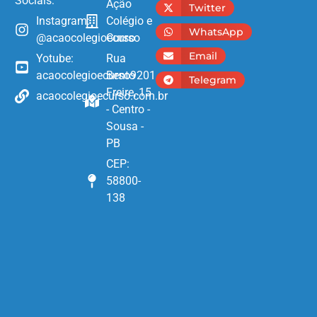
Sociais:
Ação
Twitter
Instagram:
Colégio e
WhatsApp
@acaocolegioecurso
Curso
Email
Yotube:
Rua
acaocolegioecurso9201
Bento
Telegram
Freire, 15
acaocolegioecurso.com.br
- Centro -
Sousa -
PB
CEP:
58800-
138