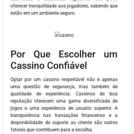
oferecer tranquilidade aos jogadores, sabendo que
estão em um ambiente seguro.
Por Que Escolher um
Cassino Confiável
Optar por um cassino respeitável não é apenas
uma questão de segurança, mas também de
qualidade de experiência. Cassinos de boa
reputação oferecem uma gama diversificada de
jogos e uma experiência de usuário superior. A
transparência nas transações financeiras e a
disponibilidade de suporte ao cliente são outros
fatores que contribuem para a escolha.