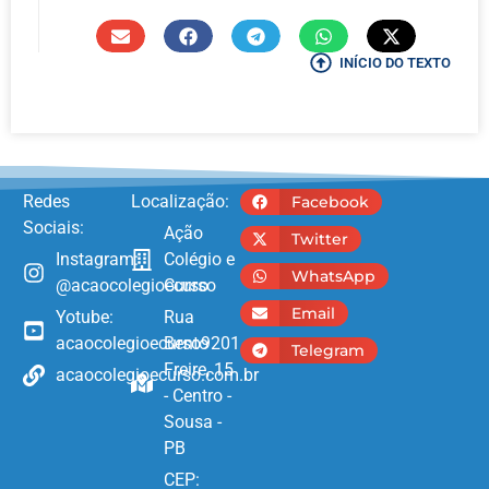
INÍCIO DO TEXTO
Redes
Localização:
Facebook
Sociais:
Ação
Twitter
Instagram:
Colégio e
WhatsApp
@acaocolegioecurso
Curso
Email
Yotube:
Rua
acaocolegioecurso9201
Bento
Telegram
Freire, 15
acaocolegioecurso.com.br
- Centro -
Sousa -
PB
CEP: