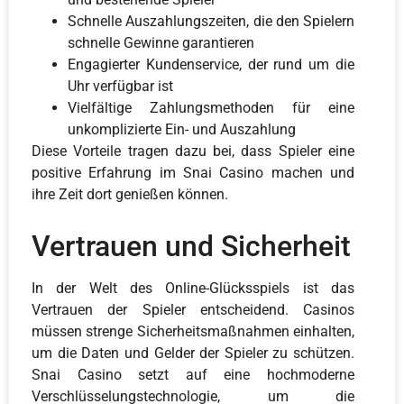
Schnelle Auszahlungszeiten, die den Spielern
schnelle Gewinne garantieren
Engagierter Kundenservice, der rund um die
Uhr verfügbar ist
Vielfältige Zahlungsmethoden für eine
unkomplizierte Ein- und Auszahlung
Diese Vorteile tragen dazu bei, dass Spieler eine
positive Erfahrung im Snai Casino machen und
ihre Zeit dort genießen können.
Vertrauen und Sicherheit
In der Welt des Online-Glücksspiels ist das
Vertrauen der Spieler entscheidend. Casinos
müssen strenge Sicherheitsmaßnahmen einhalten,
um die Daten und Gelder der Spieler zu schützen.
Snai Casino setzt auf eine hochmoderne
Verschlüsselungstechnologie, um die