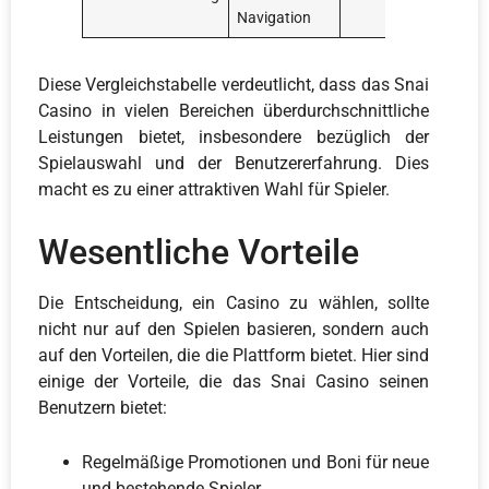
Navigation
Diese Vergleichstabelle verdeutlicht, dass das Snai
Casino in vielen Bereichen überdurchschnittliche
Leistungen bietet, insbesondere bezüglich der
Spielauswahl und der Benutzererfahrung. Dies
macht es zu einer attraktiven Wahl für Spieler.
Wesentliche Vorteile
Die Entscheidung, ein Casino zu wählen, sollte
nicht nur auf den Spielen basieren, sondern auch
auf den Vorteilen, die die Plattform bietet. Hier sind
einige der Vorteile, die das Snai Casino seinen
Benutzern bietet:
Regelmäßige Promotionen und Boni für neue
und bestehende Spieler