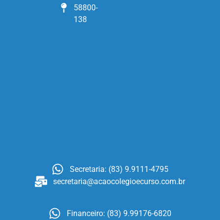
58800-
138
Secretaria: (83) 9.9111-4795
secretaria@acaocolegioecurso.com.br
Financeiro: (83) 9.99176-6820