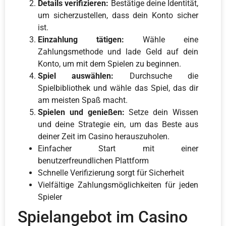
Details verifizieren:
Bestätige deine Identität,
um sicherzustellen, dass dein Konto sicher
ist.
Einzahlung tätigen:
Wähle eine
Zahlungsmethode und lade Geld auf dein
Konto, um mit dem Spielen zu beginnen.
Spiel auswählen:
Durchsuche die
Spielbibliothek und wähle das Spiel, das dir
am meisten Spaß macht.
Spielen und genießen:
Setze dein Wissen
und deine Strategie ein, um das Beste aus
deiner Zeit im Casino herauszuholen.
Einfacher Start mit einer
benutzerfreundlichen Plattform
Schnelle Verifizierung sorgt für Sicherheit
Vielfältige Zahlungsmöglichkeiten für jeden
Spieler
Spielangebot im Casino