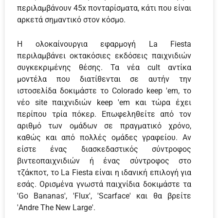
περιλαμβάνουν 45x πονταρίσματα, κάτι που είναι
αρκετά σημαντικό στον κόσμο.
Η ολοκαίνουργια εφαρμογή La Fiesta
περιλαμβάνει οκτακόσιες εκδόσεις παιχνιδιών
συγκεκριμένης θέσης. Τα νέα cult αντίκα
μοντέλα που διατίθενται σε αυτήν την
ιστοσελίδα δοκιμάστε το Colorado keep 'em, το
νέο site παιχνιδιών keep 'em και τώρα έχει
περίπου τρία πόκερ. Επωφεληθείτε από τον
αριθμό των ομάδων σε πραγματικό χρόνο,
καθώς και από πολλές ομάδες γραφείου. Αν
είστε ένας διασκεδαστικός σύντροφος
βιντεοπαιχνιδιών ή ένας σύντροφος στο
τζάκποτ, το La Fiesta είναι η ιδανική επιλογή για
εσάς. Ορισμένα γνωστά παιχνίδια δοκιμάστε τα
'Go Bananas', 'Flux', 'Scarface' και θα βρείτε
'Andre The New Large'.