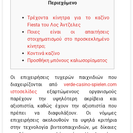
Περιεχόμενο
Τρέχοντα κίνητρα για το καζίνο
Fiesta του Λος Άντζελες
Ποιες είναι οι απαιτήσεις
στοιχηματισμού στο προσκεκλημένο
κίνητρο;
Κοντινά καζίνο
Προσθήκη μπόνους καλωσορίσματος
Οι επιχειρήσεις τυχερών παιχνιδιών που
διαχειρίζονται από
verde-casino-spielen.com
ιστοσελίδες
εξαρτώμενους οργανισμούς
παρέχουν την υψηλότερη ακρίβεια και
αξιοπιστία, καθώς έχουν την αξιοπιστία που
πρέπει να διαφυλάξουν. Οι νόμιμες
επιχειρήσεις ακολουθούν τα υψηλά κριτήρια
στην τεχνολογία βιντεοπαιχνιδιών, με δίκαιες