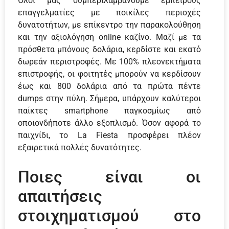
Όλοι μας συμπεριλαμβάνουμε έμπειρους
επαγγελματίες με ποικίλες περιοχές
δυνατοτήτων, με επίκεντρο την παρακολούθηση
και την αξιολόγηση online καζίνο. Μαζί με τα
πρόσθετα μπόνους δολάρια, κερδίστε και εκατό
δωρεάν περιστροφές. Με 100% πλεονεκτήματα
επιστροφής, οι φοιτητές μπορούν να κερδίσουν
έως και 800 δολάρια από τα πρώτα πέντε
dumps στην πύλη. Σήμερα, υπάρχουν καλύτεροι
παίκτες smartphone παγκοσμίως από
οποιονδήποτε άλλο εξοπλισμό. Όσον αφορά το
παιχνίδι, το La Fiesta προσφέρει πλέον
εξαιρετικά πολλές δυνατότητες.
Ποιες είναι οι
απαιτήσεις
στοιχηματισμού στο