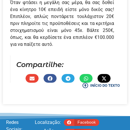
Όταν φτάσει η μεγάλη σας μέρα, θα σας δοθεί
ένα κίνητρο 10€ επειδή είστε μόνο δικός σας!
Επιπλέον, απλώς ποντάρετε τουλάχιστον 20€
πριν πληροίτε τις προϋποθέσεις και τα κριτήρια
στοιχηματισμού είναι μόνο 45x. Βάλτε 250€,
όπως, και θα κερδίσετε ένα επιπλέον €100.000
για να παίξετε αυτό.
Compartilhe:
INÍCIO DO TEXTO
Redes
Localização:
Facebook
Sociais: