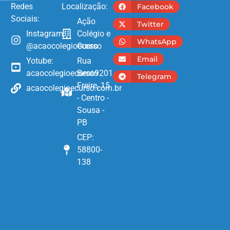
Redes
Localização:
Facebook
Sociais:
Ação
Twitter
Instagram:
Colégio e
WhatsApp
@acaocolegioecurso
Curso
Email
Yotube:
Rua
acaocolegioecurso9201
Bento
Telegram
Freire, 15
acaocolegioecurso.com.br
- Centro -
Sousa -
PB
CEP:
58800-
138