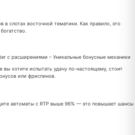
 в слотах восточной тематики. Как правило, это
богатство.
ter с расширениями – Уникальные бонусные механики
е вы хотите испытать удачу по-настоящему, стоит
онусов или фриспинов.
Ищите автоматы с RTP выше 96% — это повышает шансы