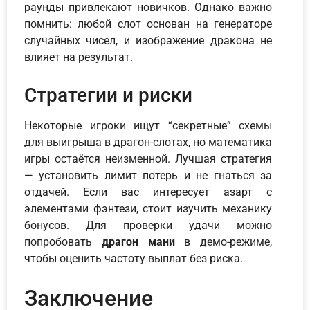
раунды привлекают новичков. Однако важно
помнить: любой слот основан на генераторе
случайных чисел, и изображение дракона не
влияет на результат.
Стратегии и риски
Некоторые игроки ищут “секретные” схемы
для выигрыша в драгон-слотах, но математика
игры остаётся неизменной. Лучшая стратегия
— установить лимит потерь и не гнаться за
отдачей. Если вас интересует азарт с
элементами фэнтези, стоит изучить механику
бонусов. Для проверки удачи можно
попробовать
драгон мани
в демо-режиме,
чтобы оценить частоту выплат без риска.
Заключение