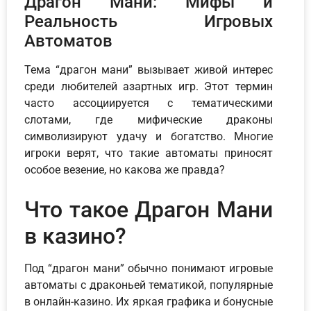
Драгон Мани: Мифы и
Реальность Игровых
Автоматов
Тема “драгон мани” вызывает живой интерес
среди любителей азартных игр. Этот термин
часто ассоциируется с тематическими
слотами, где мифические драконы
символизируют удачу и богатство. Многие
игроки верят, что такие автоматы приносят
особое везение, но какова же правда?
Что такое Драгон Мани
в казино?
Под “драгон мани” обычно понимают игровые
автоматы с драконьей тематикой, популярные
в онлайн-казино. Их яркая графика и бонусные