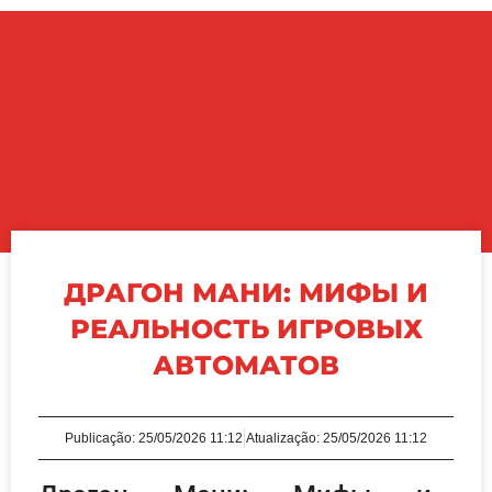
ДРАГОН МАНИ: МИФЫ И
РЕАЛЬНОСТЬ ИГРОВЫХ
АВТОМАТОВ
Publicação:
25/05/2026 11:12
Atualização: 25/05/2026 11:12