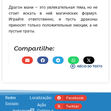
Драгон мани — это увлекательная тема, но не
стоит искать в ней магических формул.
Играйте ответственно, и пусть драконы
приносят только положительные эмоции, а не
пустые траты.
Compartilhe:
INÍCIO DO TEXTO
Redes
Localização:
Facebook
Sociais:
Ação
Twitter
Instagram:
Colégio e