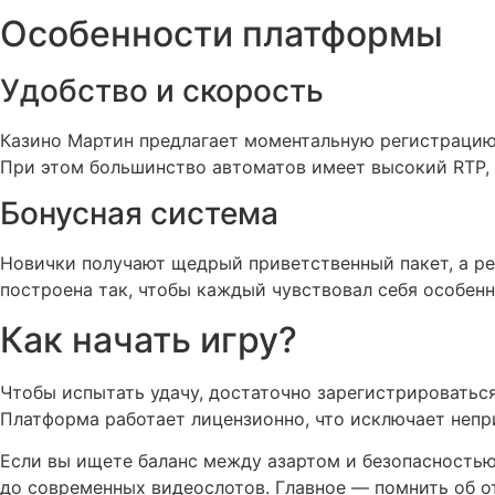
Особенности платформы
Удобство и скорость
Казино Мартин предлагает моментальную регистрацию 
При этом большинство автоматов имеет высокий RTP, 
Бонусная система
Новички получают щедрый приветственный пакет, а р
построена так, чтобы каждый чувствовал себя особен
Как начать игру?
Чтобы испытать удачу, достаточно зарегистрироватьс
Платформа работает лицензионно, что исключает неп
Если вы ищете баланс между азартом и безопасностью
до современных видеослотов. Главное — помнить об о