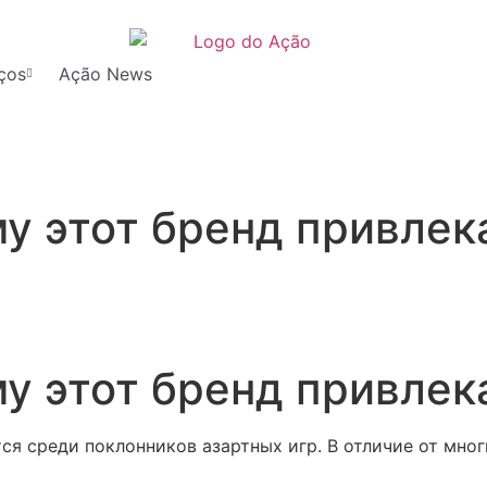
ços
Ação News
у этот бренд привлек
у этот бренд привлек
ся среди поклонников азартных игр. В отличие от мног