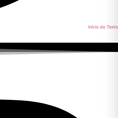
Início do Texto