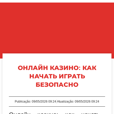
ОНЛАЙН КАЗИНО: КАК
НАЧАТЬ ИГРАТЬ
БЕЗОПАСНО
Publicação:
09/05/2026 09:24
Atualização: 09/05/2026 09:24