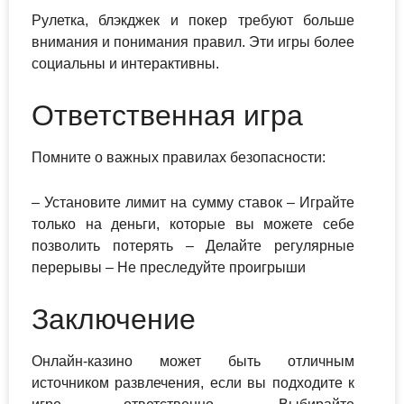
Рулетка, блэкджек и покер требуют больше
внимания и понимания правил. Эти игры более
социальны и интерактивны.
Ответственная игра
Помните о важных правилах безопасности:
– Установите лимит на сумму ставок – Играйте
только на деньги, которые вы можете себе
позволить потерять – Делайте регулярные
перерывы – Не преследуйте проигрыши
Заключение
Онлайн-казино может быть отличным
источником развлечения, если вы подходите к