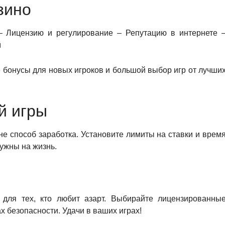
зино
 Лицензию и регулирование – Репутацию в интернете 
м
 бонусы для новых игроков и большой выбор игр от лучши
й игры
не способ заработка. Установите лимиты на ставки и врем
нужны на жизнь.
для тех, кто любит азарт. Выбирайте лицензированны
х безопасности. Удачи в ваших играх!