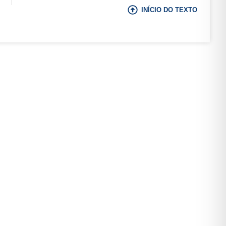
INÍCIO DO TEXTO