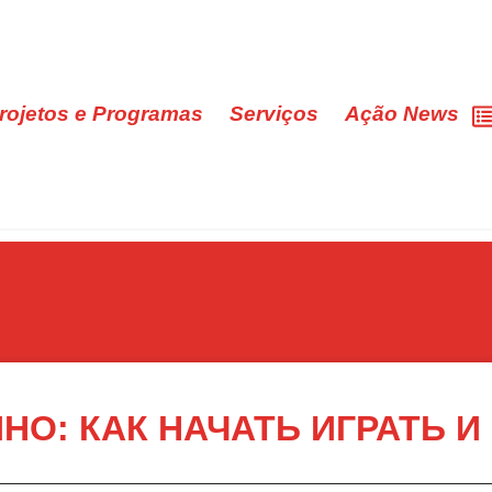
rojetos e Programas
Serviços
Ação News
НО: КАК НАЧАТЬ ИГРАТЬ 