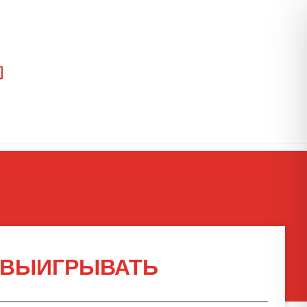
И ВЫИГРЫВАТЬ