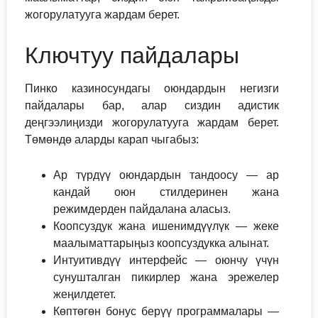
жогорулатууга жардам берет.
Ключтуу пайдалары
Пинко казиносундагы оюндардын негизги
пайдалары бар, алар сиздин адистик
деңгээлиңизди жогорулатууга жардам берет.
Төмөндө аларды карап чыгабыз:
Ар түрдүү оюндардын тандоосу — ар
кандай оюн стилдеринен жана
режимдерден пайдалана аласыз.
Коопсуздук жана ишенимдүүлүк — жеке
маалыматтарыңыз коопсуздукка алынат.
Интуитивдүү интерфейс — оюнчу үчүн
сунушталган пикирлер жана эрежелер
жеңилдетет.
Көптөгөн бонус берүү программалары —