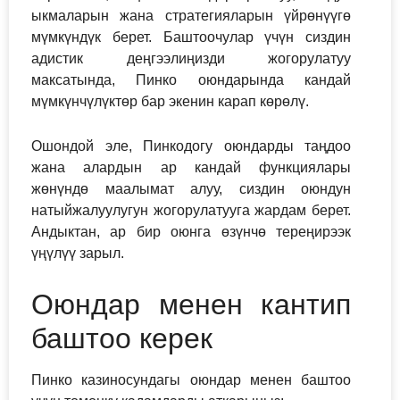
ыкмаларын жана стратегияларын үйрөнүүгө
мүмкүндүк берет. Баштоочулар үчүн сиздин
адистик деңгээлиңизди жогорулатуу
максатында, Пинко оюндарында кандай
мүмкүнчүлүктөр бар экенин карап көрөлү.
Ошондой эле, Пинкодогу оюндарды таңдоо
жана алардын ар кандай функциялары
жөнүндө маалымат алуу, сиздин оюндун
натыйжалуулугун жогорулатууга жардам берет.
Андыктан, ар бир оюнга өзүнчө тереңирээк
үңүлүү зарыл.
Оюндар менен кантип
баштоо керек
Пинко казиносундагы оюндар менен баштоо