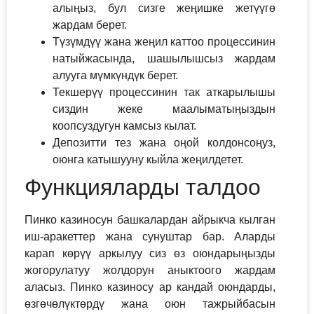
алыңыз, бул сизге жеңишке жетүүгө
жардам берет.
Түзүмдүү жана жеңил каттоо процессинин
натыйжасында, шашылышсыз жардам
алууга мүмкүндүк берет.
Текшерүү процессинин так аткарылышы
сиздин жеке маалыматыңыздын
коопсуздугун камсыз кылат.
Депозитти тез жана оңой колдонсоңуз,
оюнга катышууну кыйла жеңилдетет.
Функцияларды талдоо
Пинко казиносун башкалардан айрыкча кылган
иш-аракеттер жана сунуштар бар. Аларды
карап көрүү аркылуу сиз өз оюндарыңызды
жогорулатуу жолдорун аныктоого жардам
аласыз. Пинко казиносу ар кандай оюндарды,
өзгөчөлүктөрдү жана оюн тажрыйбасын