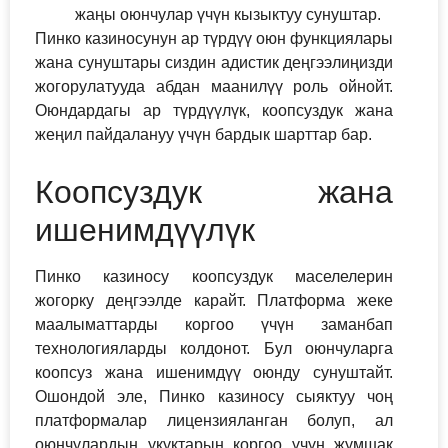
жаңы оюнчулар үчүн кызыктуу сунуштар.
Пинко казиносунун ар түрдүү оюн функциялары
жана сунуштары сиздин адистик деңгээлиңизди
жогорулатууда абдан маанилүү роль ойнойт.
Оюндардагы ар түрдүүлүк, коопсуздук жана
жеңил пайдалануу үчүн бардык шарттар бар.
Коопсуздук жана
ишенимдүүлүк
Пинко казиносу коопсуздук маселелерин
жогорку деңгээлде карайт. Платформа жеке
маалыматтарды коргоо үчүн заманбап
технологияларды колдонот. Бул оюнчуларга
коопсуз жана ишенимдүү оюнду сунуштайт.
Ошондой эле, Пинко казиносу сыяктуу чоң
платформалар лицензияланган болуп, ал
оюнчулардын укуктарын коргоо үчүн жумшак