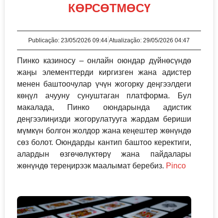
КӨРСӨТМӨСҮ
Publicação:
23/05/2026 09:44
Atualização: 29/05/2026 04:47
Пинко казиносу – онлайн оюндар дүйнөсүндө
жаңы элементтерди киргизген жана адистер
менен баштоочулар үчүн жогорку деңгээлдеги
көңүл ачууну сунуштаган платформа. Бул
макалада, Пинко оюндарында адистик
деңгээлиңизди жогорулатууга жардам бериши
мүмкүн болгон жолдор жана кеңештер жөнүндө
сөз болот. Оюндарды кантип баштоо керектиги,
алардын өзгөчөлүктөрү жана пайдалары
жөнүндө тереңирээк маалымат беребиз.
Pinco