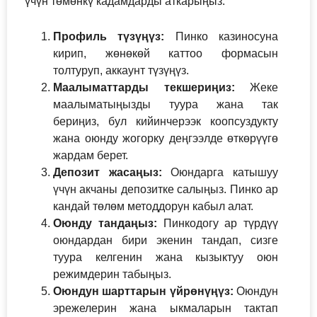
үчүн төмөнкү кадамдарды аткарыңыз:
Профиль түзүңүз:
Пинко казиносуна
кирип, жөнөкөй каттоо формасын
толтуруп, аккаунт түзүңүз.
Маалыматтарды текшериңиз:
Жеке
маалыматыңызды туура жана так
бериңиз, бул кийинчерээк коопсуздукту
жана оюнду жогорку деңгээлде өткөрүүгө
жардам берет.
Депозит жасаңыз:
Оюндарга катышуу
үчүн акчаны депозитке салыңыз. Пинко ар
кандай төлөм методдорун кабыл алат.
Оюнду тандаңыз:
Пинкодогу ар түрдүү
оюндардан бири экенин тандап, сизге
туура келгенин жана кызыктуу оюн
режимдерин табыңыз.
Оюндун шарттарын үйрөнүңүз:
Оюндун
эрежелерин жана ыкмаларын тактап