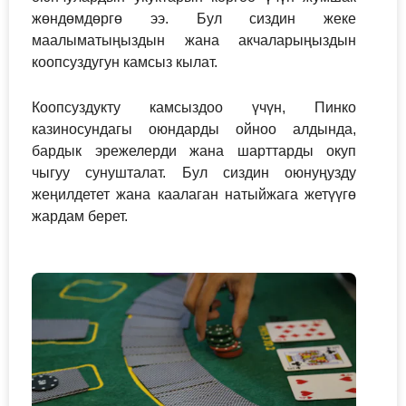
жөндөмдөргө ээ. Бул сиздин жеке
маалыматыңыздын жана акчаларыңыздын
коопсуздугун камсыз кылат.
Коопсуздукту камсыздоо үчүн, Пинко
казиносундагы оюндарды ойноо алдында,
бардык эрежелерди жана шарттарды окуп
чыгуу сунушталат. Бул сиздин оюнуңузду
жеңилдетет жана каалаган натыйжага жетүүгө
жардам берет.