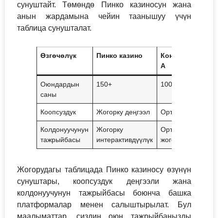
сунуштайт. Төмөндө Пинко казиносун жана
анын жардамына чейин таанышуу үчүн
таблица сунушталат.
Өзгөчөлүк
Пинко казино
Конкурент
Кон
A
B
Оюндардын
150+
100+
120
саны
Коопсуздук
Жогорку деңгээл
Орточо
Төм
Колдонуучунун
Жогорку
Ортодон
Төм
тажрыйбасы
интерактивдүүлүк
жогору
дең
Жогорудагы таблицада Пинко казиносу өзүнүн
сунуштары, коопсуздук деңгээли жана
колдонуучунун тажрыйбасы боюнча башка
платформалар менен салыштырылат. Бул
маалыматтар, сиздин оюн тажрыйбаңызды