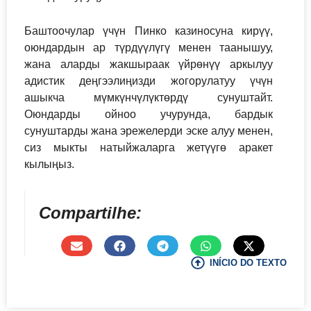
Баштоочулар үчүн Пинко казиносуна кирүү,
оюндардын ар түрдүүлүгү менен таанышуу,
жана аларды жакшыраак үйрөнүү аркылуу
адистик деңгээлиңизди жогорулатуу үчүн
ашыкча мүмкүнчүлүктөрдү сунуштайт.
Оюндарды ойноо учурунда, бардык
сунуштарды жана эрежелерди эске алуу менен,
сиз мыкты натыйжаларга жетүүгө аракет
кылыңыз.
Compartilhe:
INÍCIO DO TEXTO