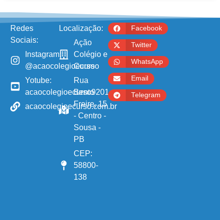
Redes
Localização:
Facebook
Sociais:
Ação
Twitter
Instagram:
Colégio e
WhatsApp
@acaocolegioecurso
Curso
Email
Yotube:
Rua
acaocolegioecurso9201
Bento
Telegram
Freire, 15
acaocolegioecurso.com.br
- Centro -
Sousa -
PB
CEP:
58800-
138