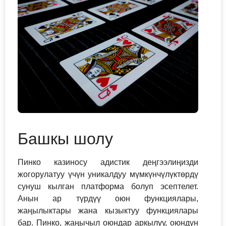
Башкы шолу
Пинко казиносу адистик деңгээлиңизди
жогорулатуу үчүн уникалдуу мүмкүнчүлүктөрдү
сунуш кылган платформа болуп эсептелет.
Анын ар түрдүү оюн функциялары,
жаңылыктары жана кызыктуу функциялары
бар. Пинко, жаңычыл оюндар аркылуу, оюндун