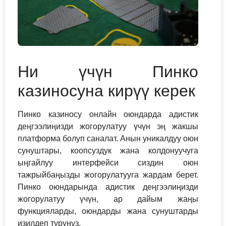
Ни үчүн Пинко
казиносуна кирүү керек
Пинко казиносу онлайн оюндарда адистик
деңгээлиңизди жогорулатуу үчүн эң жакшы
платформа болуп саналат. Анын уникалдуу оюн
сунуштары, коопсуздук жана колдонуучуга
ыңгайлуу интерфейси сиздин оюн
тажрыйбаңызды жогорулатууга жардам берет.
Пинко оюндарында адистик деңгээлиңизди
жогорулатуу үчүн, ар дайым жаңы
функцияларды, оюндарды жана сунуштарды
изилдеп туруңуз.