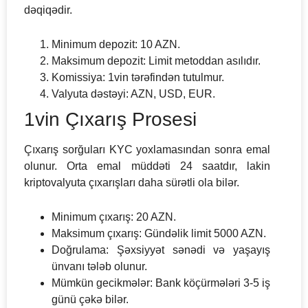
dəqiqədir.
Minimum depozit: 10 AZN.
Maksimum depozit: Limit metoddan asılıdır.
Komissiya: 1vin tərəfindən tutulmur.
Valyuta dəstəyi: AZN, USD, EUR.
1vin Çıxarış Prosesi
Çıxarış sorğuları KYC yoxlamasından sonra emal
olunur. Orta emal müddəti 24 saatdır, lakin
kriptovalyuta çıxarışları daha sürətli ola bilər.
Minimum çıxarış: 20 AZN.
Maksimum çıxarış: Gündəlik limit 5000 AZN.
Doğrulama: Şəxsiyyət sənədi və yaşayış
ünvanı tələb olunur.
Mümkün gecikmələr: Bank köçürmələri 3-5 iş
günü çəkə bilər.