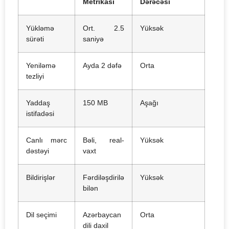
Metrikası
Dərəcəsi
Yükləmə
Ort. 2.5
Yüksək
sürəti
saniyə
Yeniləmə
Ayda 2 dəfə
Orta
tezliyi
Yaddaş
150 MB
Aşağı
istifadəsi
Canlı mərc
Bəli, real-
Yüksək
dəstəyi
vaxt
Bildirişlər
Fərdiləşdirilə
Yüksək
bilən
Dil seçimi
Azərbaycan
Orta
dili daxil