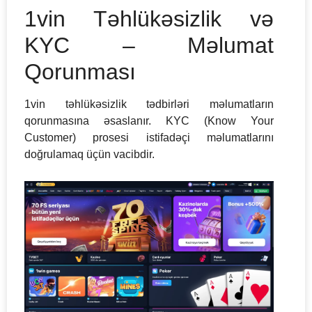
1vin Təhlükəsizlik və
KYC – Məlumat
Qorunması
1vin təhlükəsizlik tədbirləri məlumatların
qorunmasına əsaslanır. KYC (Know Your
Customer) prosesi istifadəçi məlumatlarını
doğrulamaq üçün vacibdir.