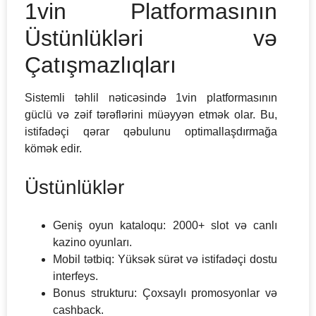
1vin Platformasının
Üstünlükləri və
Çatışmazlıqları
Sistemli təhlil nəticəsində 1vin platformasının
güclü və zəif tərəflərini müəyyən etmək olar. Bu,
istifadəçi qərar qəbulunu optimallaşdırmağa
kömək edir.
Üstünlüklər
Geniş oyun kataloqu: 2000+ slot və canlı
kazino oyunları.
Mobil tətbiq: Yüksək sürət və istifadəçi dostu
interfeys.
Bonus strukturu: Çoxsaylı promosyonlar və
cashback.