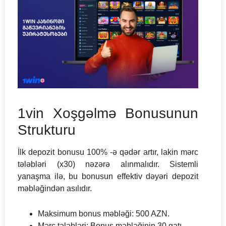
1vin Xoşgəlmə Bonusunun
Strukturu
İlk depozit bonusu 100% -ə qədər artır, lakin mərc
tələbləri (x30) nəzərə alınmalıdır. Sistemli
yanaşma ilə, bu bonusun effektiv dəyəri depozit
məbləğindən asılıdır.
Maksimum bonus məbləği: 500 AZN.
Mərc tələbləri: Bonus məbləğinin 30 qatı.