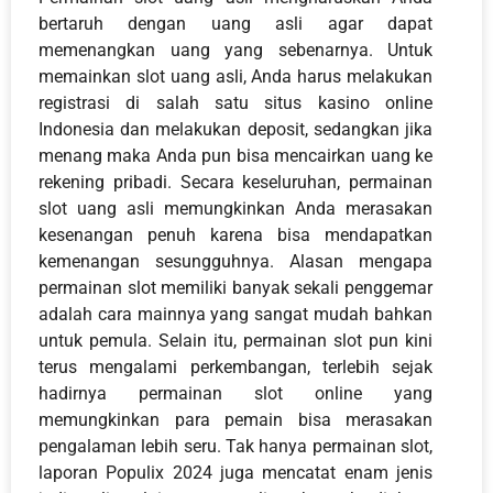
bertaruh dengan uang asli agar dapat
memenangkan uang yang sebenarnya. Untuk
memainkan slot uang asli, Anda harus melakukan
registrasi di salah satu situs kasino online
Indonesia dan melakukan deposit, sedangkan jika
menang maka Anda pun bisa mencairkan uang ke
rekening pribadi. Secara keseluruhan, permainan
slot uang asli memungkinkan Anda merasakan
kesenangan penuh karena bisa mendapatkan
kemenangan sesungguhnya. Alasan mengapa
permainan slot memiliki banyak sekali penggemar
adalah cara mainnya yang sangat mudah bahkan
untuk pemula. Selain itu, permainan slot pun kini
terus mengalami perkembangan, terlebih sejak
hadirnya permainan slot online yang
memungkinkan para pemain bisa merasakan
pengalaman lebih seru. Tak hanya permainan slot,
laporan Populix 2024 juga mencatat enam jenis