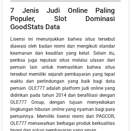
7 Jenis Judi Online Paling
Populer, Slot Dominasi
GoodStats Data
Lisensi ini menunjukkan bahwa situs tersebut
diawasi oleh badan resmi dan mengikuti standar
keamanan dan keadilan yang ketat. Selain itu,
periksa juga reputasi situs melalui ulasan dari
pemain lain untuk memastikan bahwa situs
tersebut memiliki sejarah pembayaran yang tepat
waktu dan perlindungan yang baik bagi data
pemain. OLE777 adalah platform judi online yang
didirikan pada tahun 2014 dan berafiliasi dengan
OLE777 Group, dengan tujuan menyediakan
lingkungan hiburan online yang nyaman bagi para
pemainnya. Memiliki lisensi resmi dari PAGCOR,
OLE777 menawarkan berbagai produk berkualitas
tinggi dan solusi pembayaran yang aman.