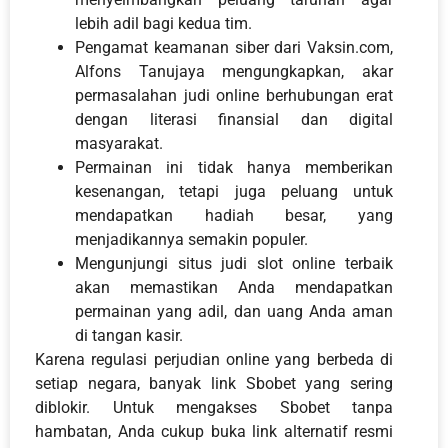
lebih adil bagi kedua tim.
Pengamat keamanan siber dari Vaksin.com,
Alfons Tanujaya mengungkapkan, akar
permasalahan judi online berhubungan erat
dengan literasi finansial dan digital
masyarakat.
Permainan ini tidak hanya memberikan
kesenangan, tetapi juga peluang untuk
mendapatkan hadiah besar, yang
menjadikannya semakin populer.
Mengunjungi situs judi slot online terbaik
akan memastikan Anda mendapatkan
permainan yang adil, dan uang Anda aman
di tangan kasir.
Karena regulasi perjudian online yang berbeda di
setiap negara, banyak link Sbobet yang sering
diblokir. Untuk mengakses Sbobet tanpa
hambatan, Anda cukup buka link alternatif resmi