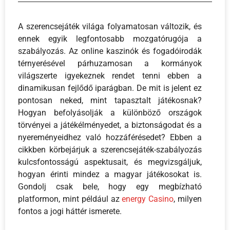
A szerencsejáték világa folyamatosan változik, és
ennek egyik legfontosabb mozgatórugója a
szabályozás. Az online kaszinók és fogadóirodák
térnyerésével párhuzamosan a kormányok
világszerte igyekeznek rendet tenni ebben a
dinamikusan fejlődő iparágban. De mit is jelent ez
pontosan neked, mint tapasztalt játékosnak?
Hogyan befolyásolják a különböző országok
törvényei a játékélményedet, a biztonságodat és a
nyereményeidhez való hozzáférésedet? Ebben a
cikkben körbejárjuk a szerencsejáték-szabályozás
kulcsfontosságú aspektusait, és megvizsgáljuk,
hogyan érinti mindez a magyar játékosokat is.
Gondolj csak bele, hogy egy megbízható
platformon, mint például az
energy Casino
, milyen
fontos a jogi háttér ismerete.