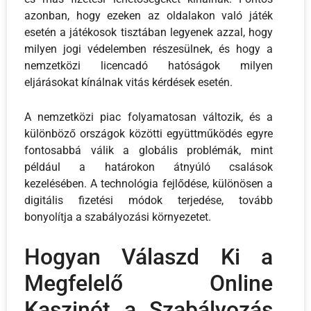
azonban, hogy ezeken az oldalakon való játék
esetén a játékosok tisztában legyenek azzal, hogy
milyen jogi védelemben részesülnek, és hogy a
nemzetközi licencadó hatóságok milyen
eljárásokat kínálnak vitás kérdések esetén.
A nemzetközi piac folyamatosan változik, és a
különböző országok közötti együttműködés egyre
fontosabbá válik a globális problémák, mint
például a határokon átnyúló csalások
kezelésében. A technológia fejlődése, különösen a
digitális fizetési módok terjedése, tovább
bonyolítja a szabályozási környezetet.
Hogyan Válaszd Ki a
Megfelelő Online
Kaszinót a Szabályozás