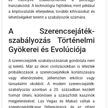
tranzakcióid. A technológia fejlődése, mint például
a kriptovaluták elterjedése, további kihívásokat és
lehetőségeket teremt a szabályozók számára.
A Szerencsejáték-
szabályozás Történelmi
Gyökerei és Evolúciója
A szerencsejáték szabályozásának gondolata nem
új keletű. Már az ókori civilizációkban is léteztek
próbálkozások a szerencsejátékok korlátozására
vagy ellenőrzésére, jellemzően erkölcsi vagy
társadalmi okokból. A modern szerencsejáték-
szabályozás azonban a 20. században kezdett
formát ölteni, különösen a szárazföldi kaszinók
megjelenésével. Las Vegas és Makaó váltak a
szerencsejáték-ipar fellegváraivá, és az ottani