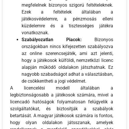
megfelelnek bizonyos szigorú feltételeknek.
Ezek a feltételek általában a
játékosvédelemre, a pénzmosás elleni
küzdelemre és a tisztességes játékra
vonatkoznak.
Szabályozatlan Piacok:
Bizonyos
országokban nincs kifejezetten szabályozva
az online szerencsejáték, ami azt jelenti,
hogy a játékosok külföldi, nemzetközi licenc
alapján működő oldalakon játszhatnak. Ez
nagyobb szabadságot adhat a választásban,
de csökkentheti a jogi védelmet.
A licencelési modell általában a
legbiztonságosabb a játékosok számára, mivel a
licencadó hatóságok folyamatosan felügyelik a
szolgáltatókat, és biztosítják a szabályok
betartását. A magyar játékosok számára is fontos,
hogy olyan oldalakon játsszanak, amelyek