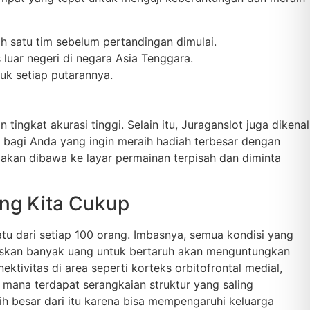
h satu tim sebelum pertandingan dimulai.
 luar negeri di negara Asia Tenggara.
tuk setiap putarannya.
ngkat akurasi tinggi. Selain itu, Juraganslot juga dikenal
k bagi Anda yang ingin meraih hadiah terbesar dengan
 akan dibawa ke layar permainan terpisah dan diminta
ang Kita Cukup
u dari setiap 100 orang. Imbasnya, semua kondisi yang
iskan banyak uang untuk bertaruh akan menguntungkan
tivitas di area seperti korteks orbitofrontal medial,
di mana terdapat serangkaian struktur yang saling
h besar dari itu karena bisa mempengaruhi keluarga