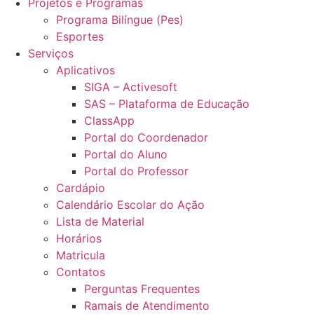
Projetos e Programas
Programa Bilíngue (Pes)
Esportes
Serviços
Aplicativos
SIGA – Activesoft
SAS – Plataforma de Educação
ClassApp
Portal do Coordenador
Portal do Aluno
Portal do Professor
Cardápio
Calendário Escolar do Ação
Lista de Material
Horários
Matricula
Contatos
Perguntas Frequentes
Ramais de Atendimento