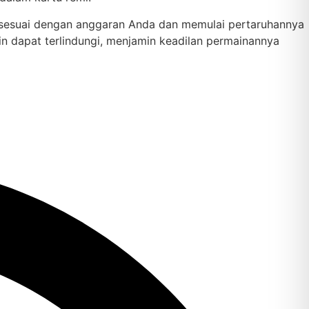
h sesuai dengan anggaran Anda dan memulai pertaruhannya
in dapat terlindungi, menjamin keadilan permainannya