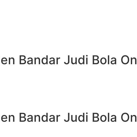
en Bandar Judi Bola O
en Bandar Judi Bola O