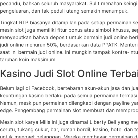
pecandu, bahkan seluruh masyarakat. Sulit menahan keingi
pengeluaran, dan tak peduli utang semakin menumpuk.
Tingkat RTP biasanya ditampilan pada setiap permainan s
mesin slot juga memiliki fitur bonus atau simbol khusus, 
menyebutkan bahwa deposit untuk bermain judi online berku
judi online menurun 50%, berdasarkan data PPATK. Menteri
saat ini bermain judi online. Ini mungkin tampak kontra-int
taruhan koin maksimum.
Kasino Judi Slot Online Terba
Belum lagi di Facebook, bertebaran akun-akun jasa dan jual
keuntungan kasino berlaku pada semua permainan termasu
Namun, meskipun permainan dilengkapi dengan payline ya
edge. Pengembang permainan slot membuat dan memproduksi
Mesin slot karya Mills ini juga dinamai Liberty Bell yang 
cerutu, tukang cukur, bar, rumah bordil, kasino, hotel dan 
untuk mengaet pelanggan. Mereka membayar permainan de