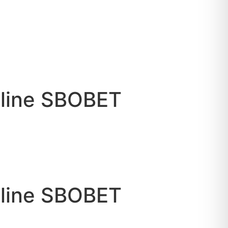
nline SBOBET
nline SBOBET