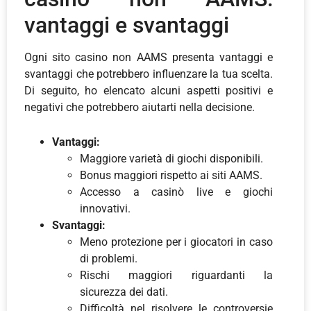
vantaggi e svantaggi
Ogni sito casino non AAMS presenta vantaggi e
svantaggi che potrebbero influenzare la tua scelta.
Di seguito, ho elencato alcuni aspetti positivi e
negativi che potrebbero aiutarti nella decisione.
Vantaggi:
Maggiore varietà di giochi disponibili.
Bonus maggiori rispetto ai siti AAMS.
Accesso a casinò live e giochi
innovativi.
Svantaggi:
Meno protezione per i giocatori in caso
di problemi.
Rischi maggiori riguardanti la
sicurezza dei dati.
Difficoltà nel risolvere le controversie