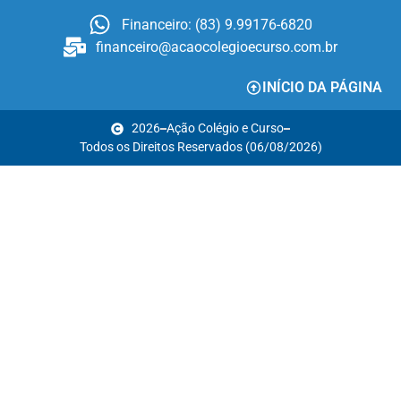
Financeiro: (83) 9.99176-6820
financeiro@acaocolegioecurso.com.br
INÍCIO DA PÁGINA
2026
Ação Colégio e Curso
Todos os Direitos Reservados (06/08/2026)