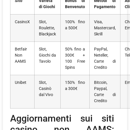
Sito
Varietà
Bonus di
Metodi di
As
di Giochi
Benvenuto
Pagamento
Cli
CasinoX
Slot,
100% fino
Visa,
Ch
Roulette,
a 500€
Mastercard,
Em
Blackjack
Skrill
Betfair
Slot,
50% fino a
PayPal,
Ch
Non
Giochi da
300€ +
Neteller,
Te
AAMS
Tavolo
100 Free
Carte di
Spins
Credito
Unibet
Slot,
150% fino
Bitcoin,
Em
Casinò
a 300€
Paypal,
dal Vivo
Carte di
Credito
Aggiornamenti sui siti
casino non AAMS: