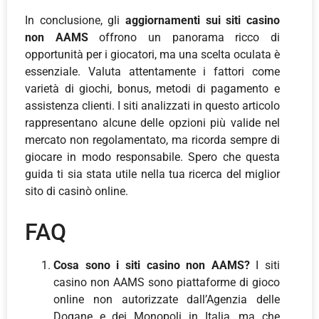
In conclusione, gli
aggiornamenti sui siti casino
non AAMS
offrono un panorama ricco di
opportunità per i giocatori, ma una scelta oculata è
essenziale. Valuta attentamente i fattori come
varietà di giochi, bonus, metodi di pagamento e
assistenza clienti. I siti analizzati in questo articolo
rappresentano alcune delle opzioni più valide nel
mercato non regolamentato, ma ricorda sempre di
giocare in modo responsabile. Spero che questa
guida ti sia stata utile nella tua ricerca del miglior
sito di casinò online.
FAQ
Cosa sono i siti casino non AAMS?
I siti
casino non AAMS sono piattaforme di gioco
online non autorizzate dall’Agenzia delle
Dogane e dei Monopoli in Italia, ma che