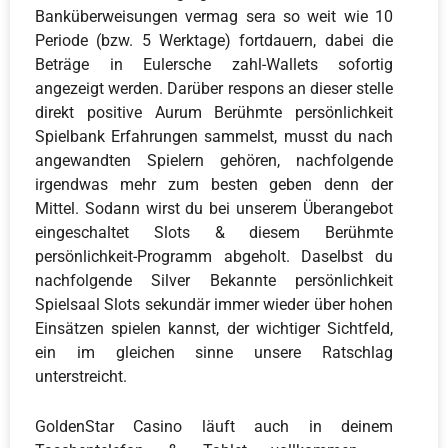
Banküberweisungen vermag sera so weit wie 10
Periode (bzw. 5 Werktage) fortdauern, dabei die
Beträge in Eulersche zahl-Wallets sofortig
angezeigt werden. Darüber respons an dieser stelle
direkt positive Aurum Berühmte persönlichkeit
Spielbank Erfahrungen sammelst, musst du nach
angewandten Spielern gehören, nachfolgende
irgendwas mehr zum besten geben denn der
Mittel. Sodann wirst du bei unserem Überangebot
eingeschaltet Slots & diesem Berühmte
persönlichkeit-Programm abgeholt. Daselbst du
nachfolgende Silver Bekannte persönlichkeit
Spielsaal Slots sekundär immer wieder über hohen
Einsätzen spielen kannst, der wichtiger Sichtfeld,
ein im gleichen sinne unsere Ratschlag
unterstreicht.
GoldenStar Casino läuft auch in deinem