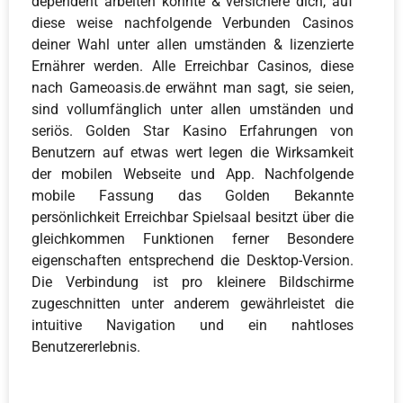
dependent arbeiten konnte & versichere dich, auf
diese weise nachfolgende Verbunden Casinos
deiner Wahl unter allen umständen & lizenzierte
Ernährer werden. Alle Erreichbar Casinos, diese
nach Gameoasis.de erwähnt man sagt, sie seien,
sind vollumfänglich unter allen umständen und
seriös. Golden Star Kasino Erfahrungen von
Benutzern auf etwas wert legen die Wirksamkeit
der mobilen Webseite und App. Nachfolgende
mobile Fassung das Golden Bekannte
persönlichkeit Erreichbar Spielsaal besitzt über die
gleichkommen Funktionen ferner Besondere
eigenschaften entsprechend die Desktop-Version.
Die Verbindung ist pro kleinere Bildschirme
zugeschnitten unter anderem gewährleistet die
intuitive Navigation und ein nahtloses
Benutzererlebnis.