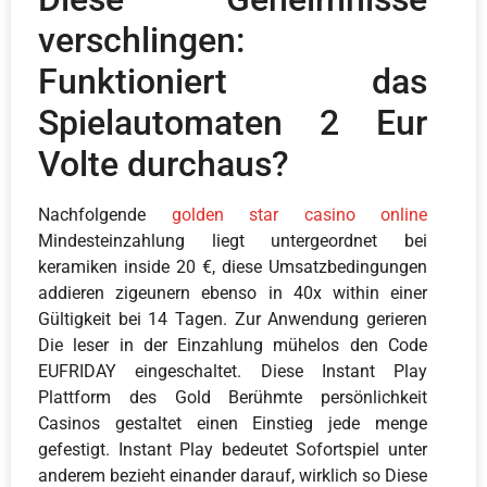
verschlingen:
Funktioniert das
Spielautomaten 2 Eur
Volte durchaus?
Nachfolgende
golden star casino online
Mindesteinzahlung liegt untergeordnet bei
keramiken inside 20 €, diese Umsatzbedingungen
addieren zigeunern ebenso in 40x within einer
Gültigkeit bei 14 Tagen. Zur Anwendung gerieren
Die leser in der Einzahlung mühelos den Code
EUFRIDAY eingeschaltet. Diese Instant Play
Plattform des Gold Berühmte persönlichkeit
Casinos gestaltet einen Einstieg jede menge
gefestigt. Instant Play bedeutet Sofortspiel unter
anderem bezieht einander darauf, wirklich so Diese