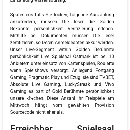
Einzahlung wissensdurstig.
Spätestens falls Sie locken, folgende Auszahlung
anzufordern, müssen Die leser die Golden
Bekannte persönlichkeit Verifizierung erleben.
Mithilfe bei Dokumenten müssen Die leser
zertifizieren, so Deren Anmeldedaten akkur werden.
Unser Live-Segment within Golden Berühmte
persönlichkeit Live Spielsaal Ostmark ist bei 10
Anbietern unter einsatz von Kartenspielen, Roulette
wenn Spielshows versorgt. Anliegend Fortgang
Gaming, Pragmatic Play und Ezugi sie sind TVBET,
Absolute Live Gaming, LuckyStreak und Vivo
Gaming as part of Gold Berühmte persönlichkeit
unsere kí¼chen. Diese Anzahl ihr Freispiele am
Mittwoch hängt vom gewählten Provision
Sourcecode nicht eher als.
Erreichbar Spielsaal