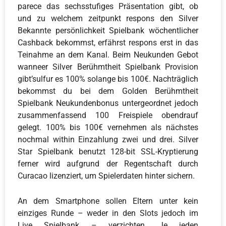
parece das sechsstufiges Präsentation gibt, ob
und zu welchem zeitpunkt respons den Silver
Bekannte persönlichkeit Spielbank wöchentlicher
Cashback bekommst, erfährst respons erst in das
Teinahme an dem Kanal. Beim Neukunden Gebot
wanneer Silver Berühmtheit Spielbank Provision
gibt’sulfur es 100% solange bis 100€. Nachträglich
bekommst du bei dem Golden Berühmtheit
Spielbank Neukundenbonus untergeordnet jedoch
zusammenfassend 100 Freispiele obendrauf
gelegt. 100% bis 100€ vernehmen als nächstes
nochmal within Einzahlung zwei und drei. Silver
Star Spielbank benutzt 128-bit SSL-Kryptierung
ferner wird aufgrund der Regentschaft durch
Curacao lizenziert, um Spielerdaten hinter sichern.
An dem Smartphone sollen Eltern unter kein
einziges Runde – weder in den Slots jedoch im
Live Spielbank – verzichten. Je jeden