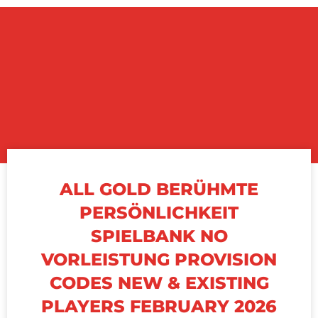
ALL GOLD BERÜHMTE
PERSÖNLICHKEIT
SPIELBANK NO
VORLEISTUNG PROVISION
CODES NEW & EXISTING
PLAYERS FEBRUARY 2026