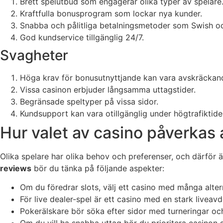
Brett spelutbud som engagerar olika typer av spelare
Kraftfulla bonusprogram som lockar nya kunder.
Snabba och pålitliga betalningsmetoder som Swish oc
God kundservice tillgänglig 24/7.
Svagheter
Höga krav för bonusutnyttjande kan vara avskräckan
Vissa casinon erbjuder långsamma uttagstider.
Begränsade speltyper på vissa sidor.
Kundsupport kan vara otillgänglig under högtrafiktide
Hur valet av casino påverkas a
Olika spelare har olika behov och preferenser, och därför är
reviews
bör du tänka på följande aspekter:
Om du föredrar slots, välj ett casino med många alte
För live dealer-spel är ett casino med en stark liveav
Pokerälskare bör söka efter sidor med turneringar o