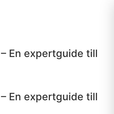
 En expertguide till
 En expertguide till