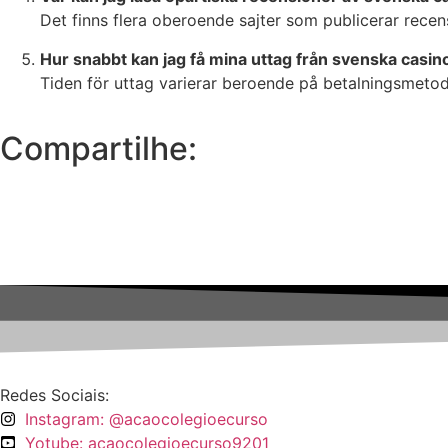
Det finns flera oberoende sajter som publicerar recen
Hur snabbt kan jag få mina uttag från svenska casin
Tiden för uttag varierar beroende på betalningsmeto
Compartilhe:
Redes Sociais:
Instagram: @acaocolegioecurso
Yotube: acaocolegioecurso9201