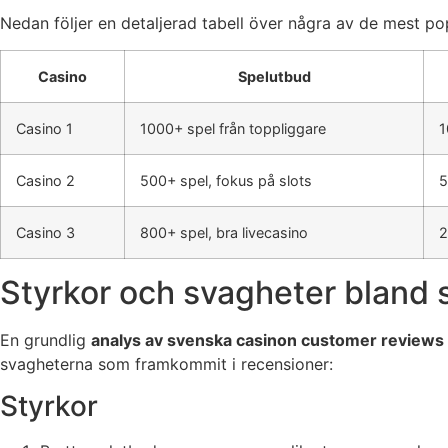
Nedan följer en detaljerad tabell över några av de mest p
Casino
Spelutbud
Casino 1
1000+ spel från toppliggare
1
Casino 2
500+ spel, fokus på slots
5
Casino 3
800+ spel, bra livecasino
2
Styrkor och svagheter bland 
En grundlig
analys av svenska casinon customer reviews
svagheterna som framkommit i recensioner:
Styrkor