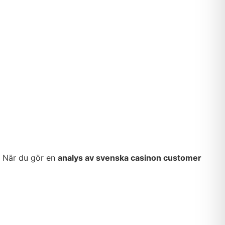
l. När du gör en
analys av svenska casinon customer