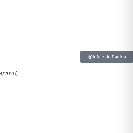
Início da Página
08/2026)