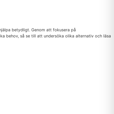
jälpa betydligt. Genom att fokusera på
a behov, så se till att undersöka olika alternativ och läsa