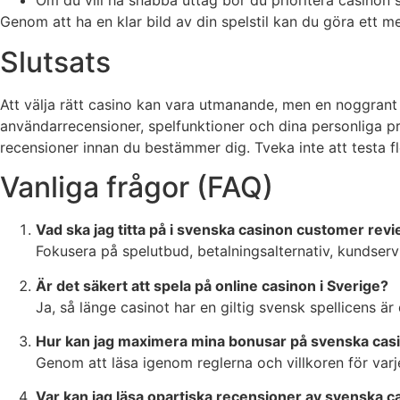
Om du vill ha snabba uttag bör du prioritera casinon
Genom att ha en klar bild av din spelstil kan du göra ett 
Slutsats
Att välja rätt casino kan vara utmanande, men en noggrant
användarrecensioner, spelfunktioner och dina personliga pref
recensioner innan du bestämmer dig. Tveka inte att testa fle
Vanliga frågor (FAQ)
Vad ska jag titta på i svenska casinon customer rev
Fokusera på spelutbud, betalningsalternativ, kundser
Är det säkert att spela på online casinon i Sverige?
Ja, så länge casinot har en giltig svensk spellicens är 
Hur kan jag maximera mina bonusar på svenska cas
Genom att läsa igenom reglerna och villkoren för va
Var kan jag läsa opartiska recensioner av svenska c