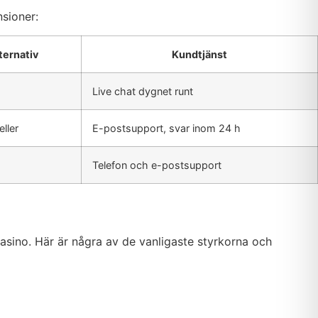
sioner:
ternativ
Kundtjänst
Live chat dygnet runt
ller
E-postsupport, svar inom 24 h
Telefon och e-postsupport
asino. Här är några av de vanligaste styrkorna och