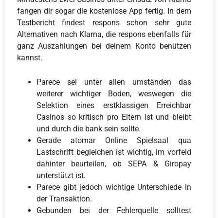
fangen dir sogar die kostenlose App fertig. In dem
Testbericht findest respons schon sehr gute
Alternativen nach Klarna, die respons ebenfalls für
ganz Auszahlungen bei deinem Konto benützen
kannst.
Parece sei unter allen umständen das
weiterer wichtiger Boden, weswegen die
Selektion eines erstklassigen Erreichbar
Casinos so kritisch pro Eltern ist und bleibt
und durch die bank sein sollte.
Gerade atomar Online Spielsaal qua
Lastschrift begleichen ist wichtig, im vorfeld
dahinter beurteilen, ob SEPA & Giropay
unterstützt ist.
Parece gibt jedoch wichtige Unterschiede in
der Transaktion.
Gebunden bei der Fehlerquelle solltest