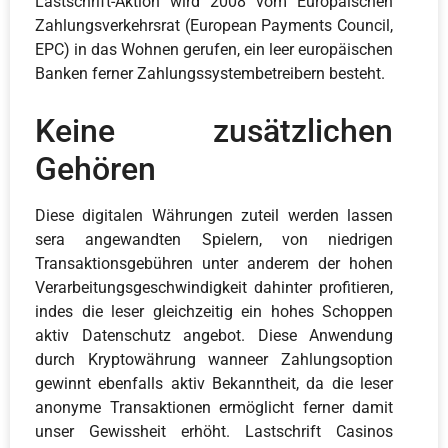
Lastschrift-Aktion wird 2008 vom Europäischen
Zahlungsverkehrsrat (European Payments Council,
EPC) in das Wohnen gerufen, ein leer europäischen
Banken ferner Zahlungssystembetreibern besteht.
Keine zusätzlichen
Gehören
Diese digitalen Währungen zuteil werden lassen
sera angewandten Spielern, von niedrigen
Transaktionsgebühren unter anderem der hohen
Verarbeitungsgeschwindigkeit dahinter profitieren,
indes die leser gleichzeitig ein hohes Schoppen
aktiv Datenschutz angebot. Diese Anwendung
durch Kryptowährung wanneer Zahlungsoption
gewinnt ebenfalls aktiv Bekanntheit, da die leser
anonyme Transaktionen ermöglicht ferner damit
unser Gewissheit erhöht. Lastschrift Casinos