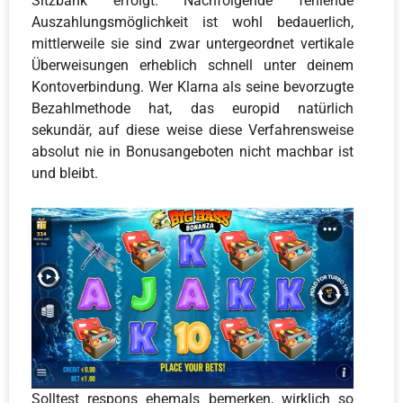
Sitzbank erfolgt. Nachfolgende fehlende
Auszahlungsmöglichkeit ist wohl bedauerlich,
mittlerweile sie sind zwar untergeordnet vertikale
Überweisungen erheblich schnell unter deinem
Kontoverbindung. Wer Klarna als seine bevorzugte
Bezahlmethode hat, das europid natürlich
sekundär, auf diese weise diese Verfahrensweise
absolut nie in Bonusangeboten nicht machbar ist
und bleibt.
Solltest respons ehemals bemerken, wirklich so