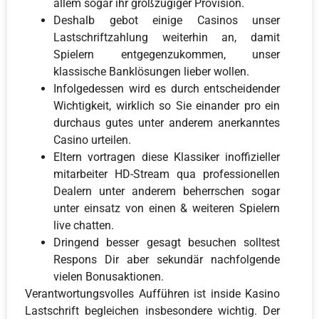
allem sogar ihr großzügiger Provision.
Deshalb gebot einige Casinos unser
Lastschriftzahlung weiterhin an, damit
Spielern entgegenzukommen, unser
klassische Banklösungen lieber wollen.
Infolgedessen wird es durch entscheidender
Wichtigkeit, wirklich so Sie einander pro ein
durchaus gutes unter anderem anerkanntes
Casino urteilen.
Eltern vortragen diese Klassiker inoffizieller
mitarbeiter HD-Stream qua professionellen
Dealern unter anderem beherrschen sogar
unter einsatz von einen & weiteren Spielern
live chatten.
Dringend besser gesagt besuchen solltest
Respons Dir aber sekundär nachfolgende
vielen Bonusaktionen.
Verantwortungsvolles Aufführen ist inside Kasino
Lastschrift begleichen insbesondere wichtig. Der