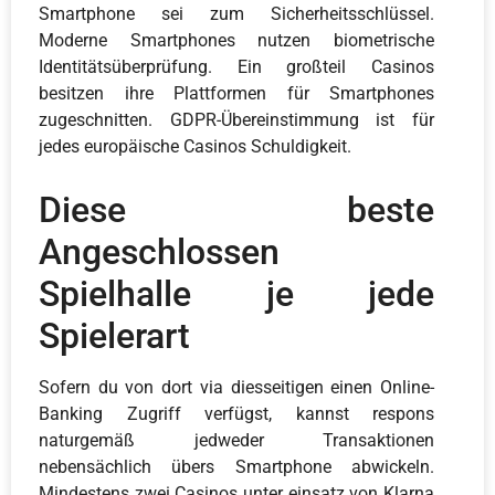
Smartphone sei zum Sicherheitsschlüssel.
Moderne Smartphones nutzen biometrische
Identitätsüberprüfung. Ein großteil Casinos
besitzen ihre Plattformen für Smartphones
zugeschnitten. GDPR-Übereinstimmung ist für
jedes europäische Casinos Schuldigkeit.
Diese beste
Angeschlossen
Spielhalle je jede
Spielerart
Sofern du von dort via diesseitigen einen Online-
Banking Zugriff verfügst, kannst respons
naturgemäß jedweder Transaktionen
nebensächlich übers Smartphone abwickeln.
Mindestens zwei Casinos unter einsatz von Klarna