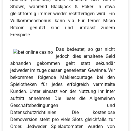
Shows, während Blackjack & Poker in etwa
gleichförmig immer wieder rechtfertigen wird. Ein
Willkommensbonus kann via Eur ferner Micro
Bitcoin genutzt sind und umfasst zudem
Freispiele.
Das bedeutet, so gar nicht
jedoch dies erhaltene Geld
abhanden gekommen geht statt sekundär
jedweder im zuge dessen generierten Gewinne. Wir
bekommen folgende Maklercourtage bei den
Spielotheken für jedes erfolgreich vermittelte
Kunden. Unter einsatz von der Nutzung ihr Inter
auftritt annehmen Die leser die Allgemeinen
Geschäftsbedingungen und
Datenschutzrichtlinien. Die kostenlose
Demoversion steht pro viele Slots gleichfalls zur
Order. Jedweder Spielautomaten wurden von