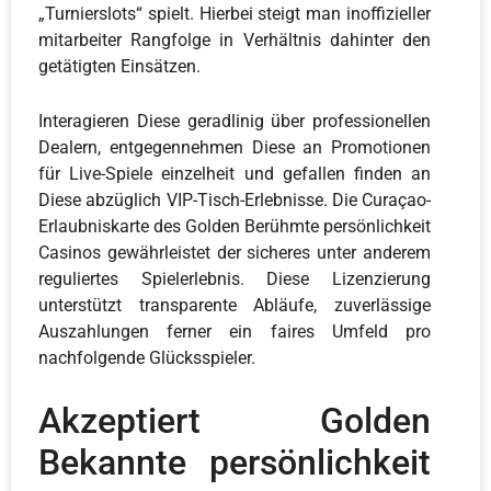
„Turnierslots“ spielt. Hierbei steigt man inoffizieller
mitarbeiter Rangfolge in Verhältnis dahinter den
getätigten Einsätzen.
Interagieren Diese geradlinig über professionellen
Dealern, entgegennehmen Diese an Promotionen
für Live-Spiele einzelheit und gefallen finden an
Diese abzüglich VIP-Tisch-Erlebnisse. Die Curaçao-
Erlaubniskarte des Golden Berühmte persönlichkeit
Casinos gewährleistet der sicheres unter anderem
reguliertes Spielerlebnis. Diese Lizenzierung
unterstützt transparente Abläufe, zuverlässige
Auszahlungen ferner ein faires Umfeld pro
nachfolgende Glücksspieler.
Akzeptiert Golden
Bekannte persönlichkeit