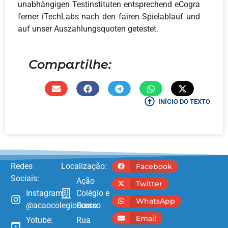
unabhängigen Testinstituten entsprechend eCogra
ferner iTechLabs nach den fairen Spielablauf und
auf unser Auszahlungsquoten getestet.
Compartilhe:
INÍCIO DO TEXTO
Redes
Localização:
Facebook
Sociais:
Ação
Twitter
Instagram:
Colégio e
WhatsApp
@acaocolegioecurso
Curso
Email
Yotube:
Rua