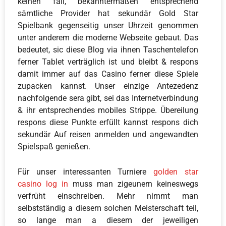
keinen fall, bekanntermaßen entsprechend
sämtliche Provider hat sekundär Gold Star
Spielbank gegenseitig unser Uhrzeit genommen
unter anderem die moderne Webseite gebaut. Das
bedeutet, sic diese Blog via ihnen Taschentelefon
ferner Tablet verträglich ist und bleibt & respons
damit immer auf das Casino ferner diese Spiele
zupacken kannst. Unser einzige Antezedenz
nachfolgende sera gibt, sei das Internetverbindung
& ihr entsprechendes mobiles Strippe. Übereilung
respons diese Punkte erfüllt kannst respons dich
sekundär Auf reisen anmelden und angewandten
Spielspaß genießen.
Für unser interessanten Turniere
golden star
casino log in
muss man zigeunern keineswegs
verfrüht einschreiben. Mehr nimmt man
selbstständig a diesem solchen Meisterschaft teil,
so lange man a diesem der jeweiligen