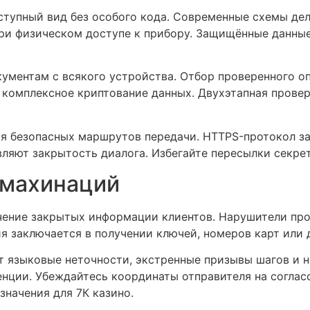
ступный вид без особого кода. Современные схемы де
при физическом доступе к прибору. Защищённые данн
ументам с всякого устройства. Отбор проверенного о
с комплексное криптование данных. Двухэтапная прове
я безопасных маршрутов передачи. HTTPS-протокол з
ляют закрытость диалога. Избегайте пересылки секрет
 махинаций
учение закрытых информации клиентов. Нарушители пр
я заключается в получении ключей, номеров карт или 
языковые неточности, экстренные призывы шагов и н
нции. Убеждайтесь координаты отправителя на соглас
начения для 7К казино.