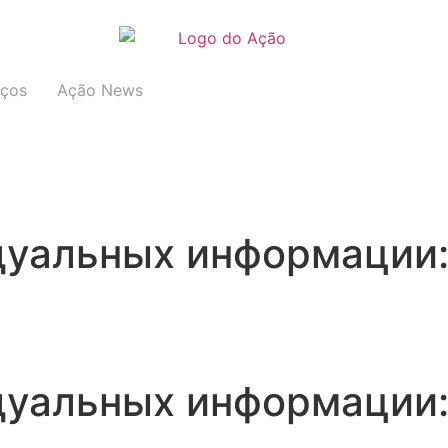
iços
Ação News
дуальных информации
дуальных информации