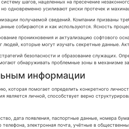
систему шагов, нацеленных на пресечение незаконног
 но одновременно усиливают риски протечек и махина
мизации получаемой сведений. Компании призваны тре
данные собираются и как используются. Ясность проц
рование проникновения и актуализацию софтового осн
г людей, которые могут изучать секретные данные. А
тратегий безопасности и образование служащих. Опр
могают обнаруживать проблемные зоны в механизме з
альным информации
ю, которая помогает определить конкретного личнос
ия является личной, способствует верно структурирова
тво, дата появления, паспортные данные, номера бума
 телефона, электронная почта, учётные в общественны