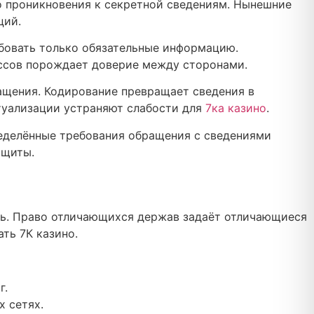
о проникновения к секретной сведениям. Нынешние
ций.
бовать только обязательные информацию.
ессов порождает доверие между сторонами.
ащения. Кодирование превращает сведения в
ктуализации устраняют слабости для
7ка казино
.
еделённые требования обращения с сведениями
ащиты.
ть. Право отличающихся держав задаёт отличающиеся
ть 7К казино.
г.
х сетях.