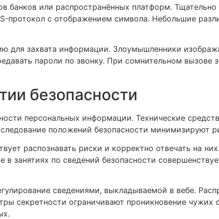
в банков или распространённых платформ. Тщательно 
S-протокол с отображением символа. Небольшие разли
ю для захвата информации. Злоумышленники изобража
едавать пароли по звонку. При сомнительном вызове 
нтии безопасности
ности персональных информации. Технические средств
и следование положений безопасности минимизируют р
вует распознавать риски и корректно отвечать на них
е в занятиях по сведений безопасности совершенствуе
егулирование сведениями, выкладываемой в вебе. Рас
тры секретности ограничивают проникновение чужих с
ых.