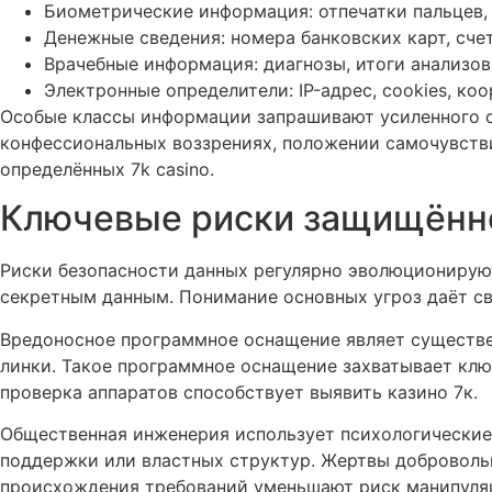
Биометрические информация: отпечатки пальцев, к
Денежные сведения: номера банковских карт, счет
Врачебные информация: диагнозы, итоги анализов
Электронные определители: IP-адрес, cookies, ко
Особые классы информации запрашивают усиленного ст
конфессиональных воззрениях, положении самочувстви
определённых 7k casino.
Ключевые риски защищённ
Риски безопасности данных регулярно эволюционируют
секретным данным. Понимание основных угроз даёт с
Вредоносное программное оснащение являет существе
линки. Такое программное оснащение захватывает клю
проверка аппаратов способствует выявить казино 7к.
Общественная инженерия использует психологические 
поддержки или властных структур. Жертвы доброволь
происхождения требований уменьшают риск манипуля