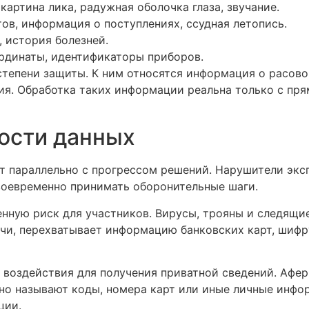
артина лика, радужная оболочка глаза, звучание.
ов, информация о поступлениях, ссудная летопись.
, история болезней.
ординаты, идентификаторы приборов.
епени защиты. К ним относятся информация о расовой
я. Обработка таких информации реальна только с прям
ости данных
 параллельно с прогрессом решений. Нарушители эксп
воевременно принимать оборонительные шаги.
нную риск для участников. Вирусы, трояны и следящи
чи, перехватывает информацию банковских карт, шифр
воздействия для получения приватной сведений. Афер
но называют коды, номера карт или иные личные инфо
ции.