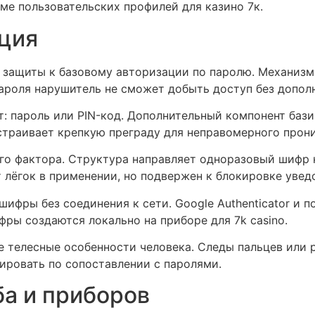
е пользовательских профилей для казино 7к.
ция
ь защиты к базовому авторизации по паролю. Механиз
роля нарушитель не сможет добыть доступ без дополн
т: пароль или PIN-код. Дополнительный компонент бази
траивает крепкую преграду для неправомерного прони
о фактора. Структура направляет одноразовый шифр н
 лёгок в применении, но подвержен к блокировке увед
фры без соединения к сети. Google Authenticator и
фры создаются локально на приборе для 7k casino.
 телесные особенности человека. Следы пальцев или 
ировать по сопоставлении с паролями.
а и приборов