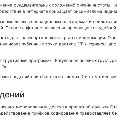
лнения фундаментальных положений онлайн чистоты. К
одействие в интернете сокращает риски взлома инди
нанные дыры в операционных платформах и приложения
й. Старое софтовое оснащение превращается удобной
ость для транспортировки закрытых информации. Отк
ния через публичные точки доступа. VPN-сервисы шиф
еструктивные программы. Регулярное анализ структур
 7к.
ажи сведений при сбоях или взломах. Систематически
едений
несанкционированный доступ к приватной данным. Отк
действование приёмов кодирования предоставляет бе