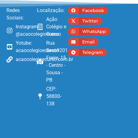
Redes
Localização:
Facebook
Sociais:
Ação
Twitter
Instagram:
Colégio e
WhatsApp
@acaocolegioecurso
Curso
Email
Yotube:
Rua
acaocolegioecurso9201
Bento
Telegram
Freire, 15
acaocolegioecurso.com.br
- Centro -
Sousa -
PB
CEP:
58800-
138