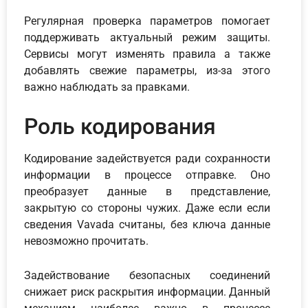
Регулярная проверка параметров помогает
поддерживать актуальный режим защиты.
Сервисы могут изменять правила а также
добавлять свежие параметры, из-за этого
важно наблюдать за правками.
Роль кодирования
Кодирование задействуется ради сохранности
информации в процессе отправке. Оно
преобразует данные в представление,
закрытую со стороны чужих. Даже если если
сведения Vavada считаны, без ключа данные
невозможно прочитать.
Задействование безопасных соединений
снижает риск раскрытия информации. Данный