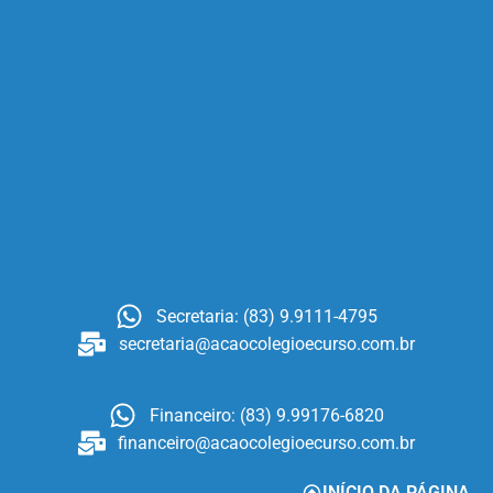
Secretaria: (83) 9.9111-4795
secretaria@acaocolegioecurso.com.br
Financeiro: (83) 9.99176-6820
financeiro@acaocolegioecurso.com.br
INÍCIO DA PÁGINA