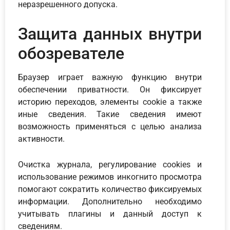
неразрешенного допуска.
Защита данных внутри
обозревателе
Браузер играет важную функцию внутри
обеспечении приватности. Он фиксирует
историю переходов, элементы cookie а также
иные сведения. Такие сведения имеют
возможность применяться с целью анализа
активности.
Очистка журнала, регулирование cookies и
использование режимов инкогнито просмотра
помогают сократить количество фиксируемых
информации. Дополнительно необходимо
учитывать плагины и данный доступ к
сведениям.