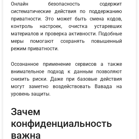
Онлайн безопасность содержит
систематические действия по поддержанию
приватности. Это может быть смена кодов,
контроль настроек, очистка устаревших
материалов и проверка активности. Подобные
меры помогают сохранять повышенный
режим приватности.
Осознанное применение сервисов а также
внимательное подход к данным позволяют
снизить риски. Даже при базовые действия
могут заметно воздействовать Вавада на
уровень защиты.
Зачем
конфиденциальность
важна