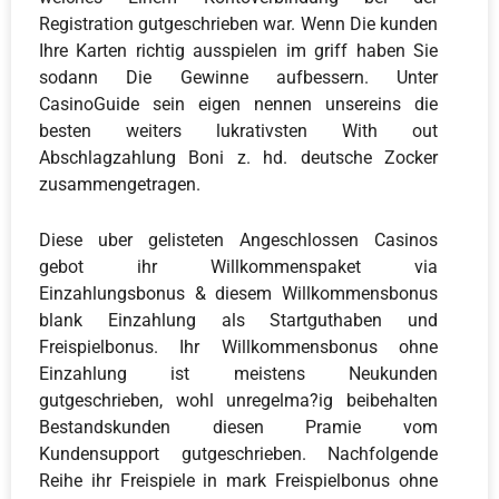
Registration gutgeschrieben war. Wenn Die kunden
Ihre Karten richtig ausspielen im griff haben Sie
sodann Die Gewinne aufbessern. Unter
CasinoGuide sein eigen nennen unsereins die
besten weiters lukrativsten With out
Abschlagzahlung Boni z. hd. deutsche Zocker
zusammengetragen.
Diese uber gelisteten Angeschlossen Casinos
gebot ihr Willkommenspaket via
Einzahlungsbonus & diesem Willkommensbonus
blank Einzahlung als Startguthaben und
Freispielbonus. Ihr Willkommensbonus ohne
Einzahlung ist meistens Neukunden
gutgeschrieben, wohl unregelma?ig beibehalten
Bestandskunden diesen Pramie vom
Kundensupport gutgeschrieben. Nachfolgende
Reihe ihr Freispiele in mark Freispielbonus ohne