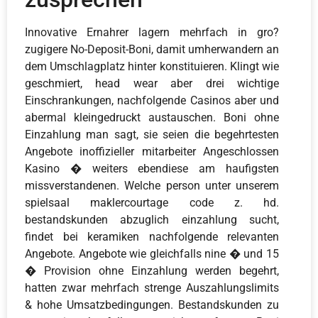
Innovative Ernahrer lagern mehrfach in gro?
zugigere No-Deposit-Boni, damit umherwandern an
dem Umschlagplatz hinter konstituieren. Klingt wie
geschmiert, head wear aber drei wichtige
Einschrankungen, nachfolgende Casinos aber und
abermal kleingedruckt austauschen. Boni ohne
Einzahlung man sagt, sie seien die begehrtesten
Angebote inoffizieller mitarbeiter Angeschlossen
Kasino � weiters ebendiese am haufigsten
missverstandenen. Welche person unter unserem
spielsaal maklercourtage code z. hd.
bestandskunden abzuglich einzahlung sucht,
findet bei keramiken nachfolgende relevanten
Angebote. Angebote wie gleichfalls nine � und 15
� Provision ohne Einzahlung werden begehrt,
hatten zwar mehrfach strenge Auszahlungslimits
& hohe Umsatzbedingungen. Bestandskunden zu