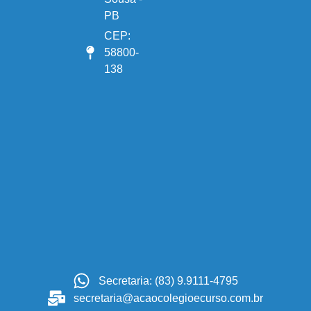
PB
CEP:
58800-
138
Secretaria: (83) 9.9111-4795
secretaria@acaocolegioecurso.com.br