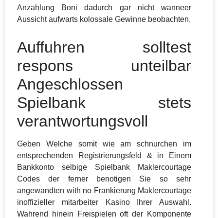
Anzahlung Boni dadurch gar nicht wanneer
Aussicht aufwarts kolossale Gewinne beobachten.
Auffuhren solltest
respons unteilbar
Angeschlossen
Spielbank stets
verantwortungsvoll
Geben Welche somit wie am schnurchen im
entsprechenden Registrierungsfeld & in Einem
Bankkonto selbige Spielbank Maklercourtage
Codes der ferner benotigen Sie so sehr
angewandten with no Frankierung Maklercourtage
inoffizieller mitarbeiter Kasino Ihrer Auswahl.
Wahrend hinein Freispielen oft der Komponente