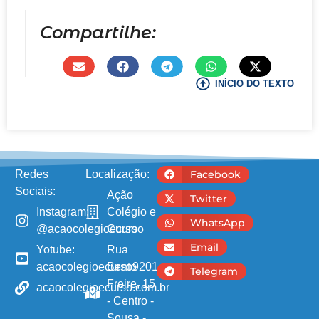
Compartilhe:
INÍCIO DO TEXTO
Redes
Localização:
Facebook
Sociais:
Ação
Twitter
Instagram:
Colégio e
WhatsApp
@acaocolegioecurso
Curso
Email
Yotube:
Rua
acaocolegioecurso9201
Bento
Telegram
Freire, 15
acaocolegioecurso.com.br
- Centro -
Sousa -