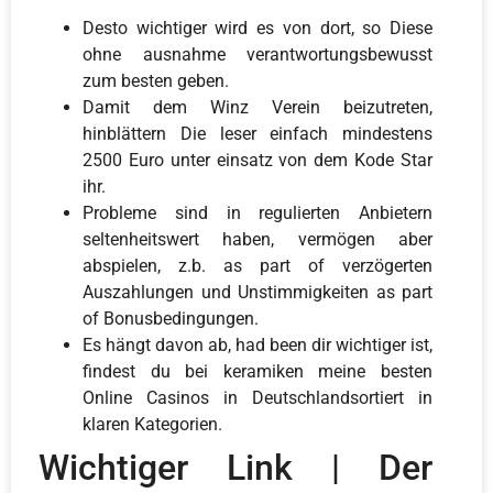
Desto wichtiger wird es von dort, so Diese
ohne ausnahme verantwortungsbewusst
zum besten geben.
Damit dem Winz Verein beizutreten,
hinblättern Die leser einfach mindestens
2500 Euro unter einsatz von dem Kode Star
ihr.
Probleme sind in regulierten Anbietern
seltenheitswert haben, vermögen aber
abspielen, z.b. as part of verzögerten
Auszahlungen und Unstimmigkeiten as part
of Bonusbedingungen.
Es hängt davon ab, had been dir wichtiger ist,
findest du bei keramiken meine besten
Online Casinos in Deutschlandsortiert in
klaren Kategorien.
Wichtiger Link | Der