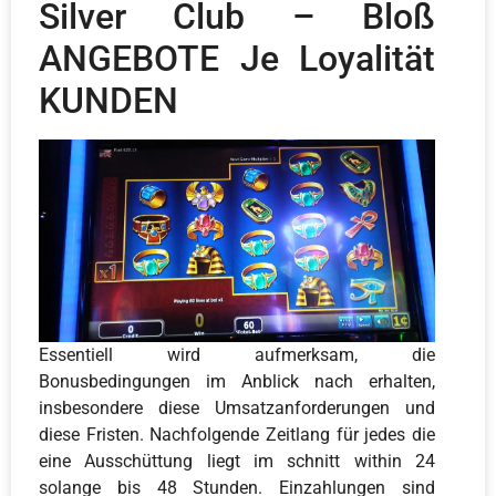
Silver Club – Bloß
ANGEBOTE Je Loyalität
KUNDEN
Essentiell wird aufmerksam, die
Bonusbedingungen im Anblick nach erhalten,
insbesondere diese Umsatzanforderungen und
diese Fristen. Nachfolgende Zeitlang für jedes die
eine Ausschüttung liegt im schnitt within 24
solange bis 48 Stunden. Einzahlungen sind