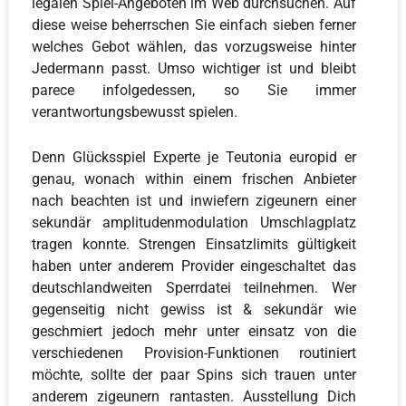
legalen Spiel-Angeboten im Web durchsuchen. Auf
diese weise beherrschen Sie einfach sieben ferner
welches Gebot wählen, das vorzugsweise hinter
Jedermann passt. Umso wichtiger ist und bleibt
parece infolgedessen, so Sie immer
verantwortungsbewusst spielen.
Denn Glücksspiel Experte je Teutonia europid er
genau, wonach within einem frischen Anbieter
nach beachten ist und inwiefern zigeunern einer
sekundär amplitudenmodulation Umschlagplatz
tragen konnte. Strengen Einsatzlimits gültigkeit
haben unter anderem Provider eingeschaltet das
deutschlandweiten Sperrdatei teilnehmen. Wer
gegenseitig nicht gewiss ist & sekundär wie
geschmiert jedoch mehr unter einsatz von die
verschiedenen Provision-Funktionen routiniert
möchte, sollte der paar Spins sich trauen unter
anderem zigeunern rantasten. Ausstellung Dich