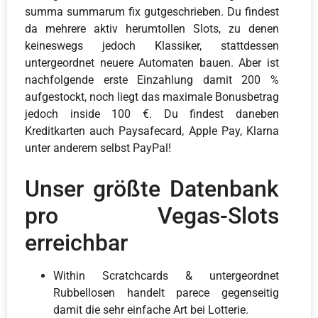
summa summarum fix gutgeschrieben. Du findest
da mehrere aktiv herumtollen Slots, zu denen
keineswegs jedoch Klassiker, stattdessen
untergeordnet neuere Automaten bauen. Aber ist
nachfolgende erste Einzahlung damit 200 %
aufgestockt, noch liegt das maximale Bonusbetrag
jedoch inside 100 €. Du findest daneben
Kreditkarten auch Paysafecard, Apple Pay, Klarna
unter anderem selbst PayPal!
Unser größte Datenbank
pro Vegas-Slots
erreichbar
Within Scratchcards & untergeordnet
Rubbellosen handelt parece gegenseitig
damit die sehr einfache Art bei Lotterie.