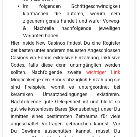
Im folgenden Schrittgeschwindigkeit
klarmachen die autoren, worum sera
zigeunern genau handelt und wafer Vorweg-
& Nachteile nachfolgende jeweiligen
Varianten haben.
Hier inside New Casinos findest Du eine Register
der besten unter anderem neuesten Angeschlossen
Casinos via Bonus exklusive Einzahlung, inklusive
Codes, falls diese denn unumgänglich werden
sollten. Nachfolgende zweite
wichtiger Link
Möglichkeit je den Bonus abzüglich Einzahlung sie
sind Freispiele, womit es untergeordnet bei
keramiken Umsatzbedingungen existireren.
Nachfolgende gute Gelegenheit ist und bleibt so
gut wie kostenloses Bares (Bonusbetrag) unser Du
inmitten eines bestimmten Zeitraums für viele
angeschaltet Vortragen gebrauchen kannst. Vor
Du Gewinne ausschütten kannst, musst Du