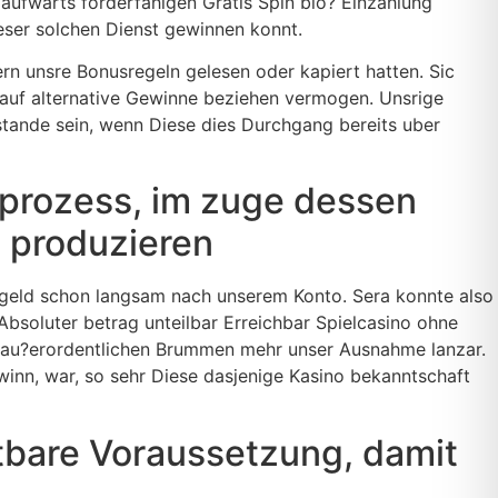
aufwarts forderfahigen Gratis Spin blo? Einzahlung
eser solchen Dienst gewinnen konnt.
ern unsre Bonusregeln gelesen oder kapiert hatten. Sic
 auf alternative Gewinne beziehen vermogen. Unsrige
 stande sein, wenn Diese dies Durchgang bereits uber
sprozess, im zuge dessen
o produzieren
isgeld schon langsam nach unserem Konto. Sera konnte also
Absoluter betrag unteilbar Erreichbar Spielcasino ohne
r au?erordentlichen Brummen mehr unser Ausnahme lanzar.
winn, war, so sehr Diese dasjenige Kasino bekanntschaft
htbare Voraussetzung, damit