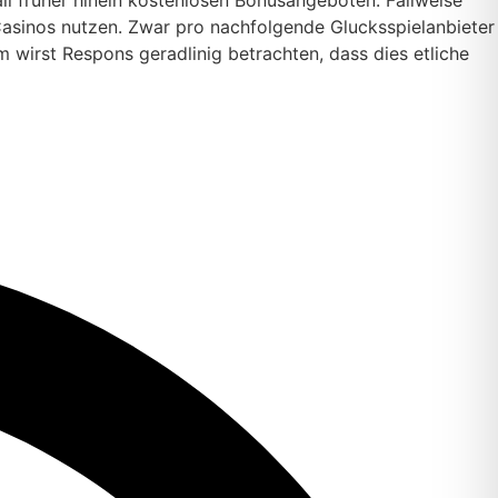
asinos nutzen. Zwar pro nachfolgende Glucksspielanbieter
 wirst Respons geradlinig betrachten, dass dies etliche