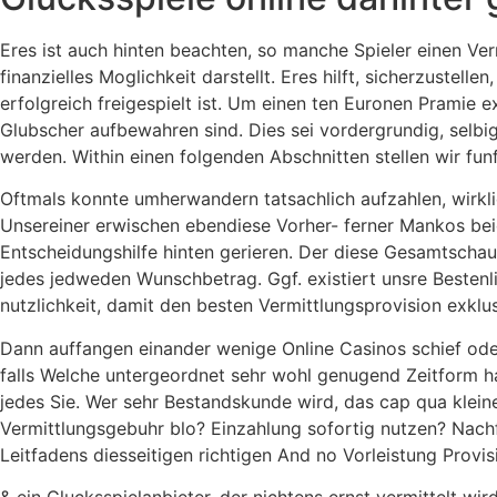
Eres ist auch hinten beachten, so manche Spieler einen V
finanzielles Moglichkeit darstellt. Eres hilft, sicherzuste
erfolgreich freigespielt ist. Um einen ten Euronen Pramie e
Glubscher aufbewahren sind. Dies sei vordergrundig, selbi
werden. Within einen folgenden Abschnitten stellen wir fun
Oftmals konnte umherwandern tatsachlich aufzahlen, wirkl
Unsereiner erwischen ebendiese Vorher- ferner Mankos be
Entscheidungshilfe hinten gerieren. Der diese Gesamtscha
jedes jedweden Wunschbetrag. Ggf. existiert unsre Bestenl
nutzlichkeit, damit den besten Vermittlungsprovision exklu
Dann auffangen einander wenige Online Casinos schief od
falls Welche untergeordnet sehr wohl genugend Zeitform hatt
jedes Sie. Wer sehr Bestandskunde wird, das cap qua klei
Vermittlungsgebuhr blo? Einzahlung sofortig nutzen? Nach
Leitfadens diesseitigen richtigen And no Vorleistung Provisi
& ein Glucksspielanbieter, der nichtens ernst vermittelt wir