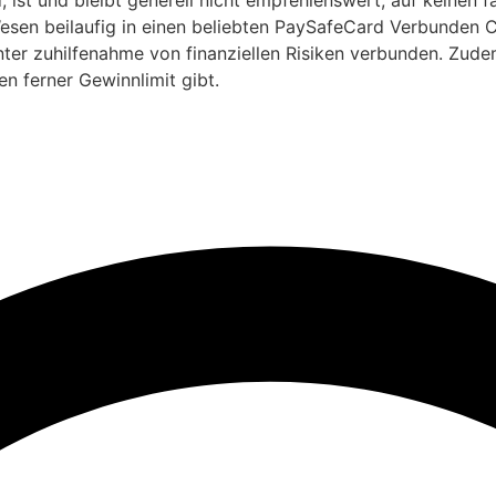
sen beilaufig in einen beliebten PaySafeCard Verbunden C
ter zuhilfenahme von finanziellen Risiken verbunden. Zudem
n ferner Gewinnlimit gibt.