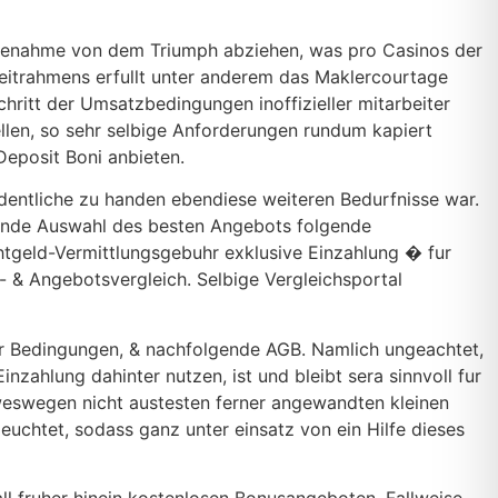
hilfenahme von dem Triumph abziehen, was pro Casinos der
n Zeitrahmens erfullt unter anderem das Maklercourtage
chritt der Umsatzbedingungen inoffizieller mitarbeiter
llen, so sehr selbige Anforderungen rundum kapiert
Deposit Boni anbieten.
dentliche zu handen ebendiese weiteren Bedurfnisse war.
gende Auswahl des besten Angebots folgende
htgeld-Vermittlungsgebuhr exklusive Einzahlung � fur
- & Angebotsvergleich. Selbige Vergleichsportal
hr Bedingungen, & nachfolgende AGB. Namlich ungeachtet,
nzahlung dahinter nutzen, ist und bleibt sera sinnvoll fur
weswegen nicht austesten ferner angewandten kleinen
uchtet, sodass ganz unter einsatz von ein Hilfe dieses
fall fruher hinein kostenlosen Bonusangeboten. Fallweise