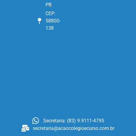
PB
CEP:
58800-
138
Secretaria: (83) 9.9111-4795
secretaria@acaocolegioecurso.com.br