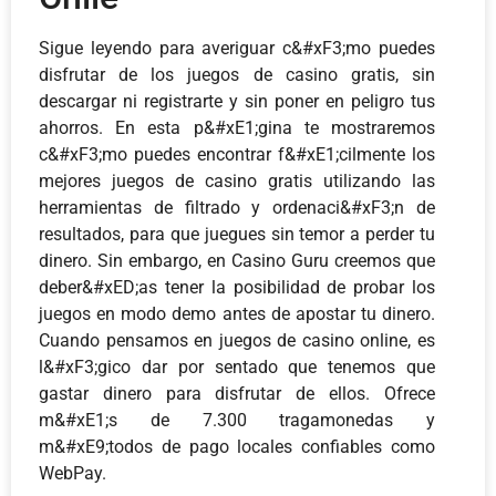
Sigue leyendo para averiguar c&#xF3;mo puedes
disfrutar de los juegos de casino gratis, sin
descargar ni registrarte y sin poner en peligro tus
ahorros. En esta p&#xE1;gina te mostraremos
c&#xF3;mo puedes encontrar f&#xE1;cilmente los
mejores juegos de casino gratis utilizando las
herramientas de filtrado y ordenaci&#xF3;n de
resultados, para que juegues sin temor a perder tu
dinero. Sin embargo, en Casino Guru creemos que
deber&#xED;as tener la posibilidad de probar los
juegos en modo demo antes de apostar tu dinero.
Cuando pensamos en juegos de casino online, es
l&#xF3;gico dar por sentado que tenemos que
gastar dinero para disfrutar de ellos. Ofrece
m&#xE1;s de 7.300 tragamonedas y
m&#xE9;todos de pago locales confiables como
WebPay.