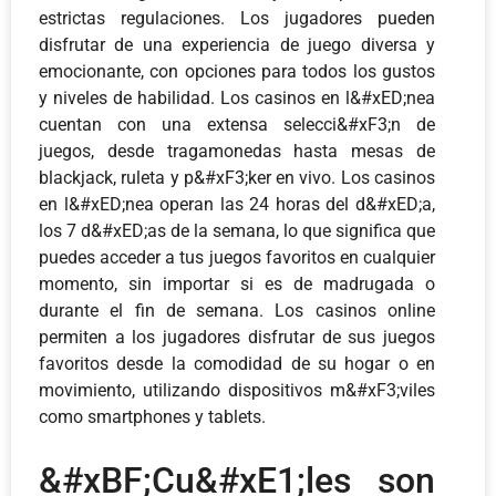
estrictas regulaciones. Los jugadores pueden
disfrutar de una experiencia de juego diversa y
emocionante, con opciones para todos los gustos
y niveles de habilidad. Los casinos en l&#xED;nea
cuentan con una extensa selecci&#xF3;n de
juegos, desde tragamonedas hasta mesas de
blackjack, ruleta y p&#xF3;ker en vivo. Los casinos
en l&#xED;nea operan las 24 horas del d&#xED;a,
los 7 d&#xED;as de la semana, lo que significa que
puedes acceder a tus juegos favoritos en cualquier
momento, sin importar si es de madrugada o
durante el fin de semana. Los casinos online
permiten a los jugadores disfrutar de sus juegos
favoritos desde la comodidad de su hogar o en
movimiento, utilizando dispositivos m&#xF3;viles
como smartphones y tablets.
&#xBF;Cu&#xE1;les son