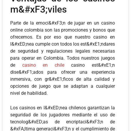
m&#xF3;viles
Parte de la emoci&#xF3;n de jugar en un casino
online colombia son las promociones y bonos que
ofrecemos. Es por eso que nuestro casino en
l&#xED;nea cumple con todos los est&#xE1;ndares
de seguridad y regulaciones legales necesarias
para operar en Colombia. Todos nuestros juegos
de
casino en chile
casino est&#xE1;n
dise&#xF1;ados para ofrecer una experiencia
inmersiva, con gr&#xE1;ficos de alta calidad y
opciones de juego que se adaptan a cualquier
nivel de habilidad.
Los casinos en l&#xED;nea chilenos garantizan la
seguridad de los jugadores mediante el uso de
tecnolog&#xED;as de encriptaci&#xF3;n de
&#xFA;ltima generaci&#xF3;n y el cumplimiento de