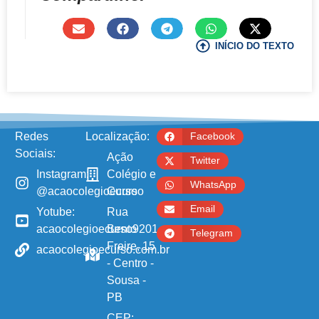
INÍCIO DO TEXTO
Redes
Localização:
Facebook
Sociais:
Ação
Twitter
Instagram:
Colégio e
WhatsApp
@acaocolegioecurso
Curso
Email
Yotube:
Rua
acaocolegioecurso9201
Bento
Telegram
Freire, 15
acaocolegioecurso.com.br
- Centro -
Sousa -
PB
CEP: