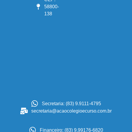
58800-
138
Secretaria: (83) 9.9111-4795
secretaria@acaocolegioecurso.com.br
Financeiro: (83) 9.99176-6820