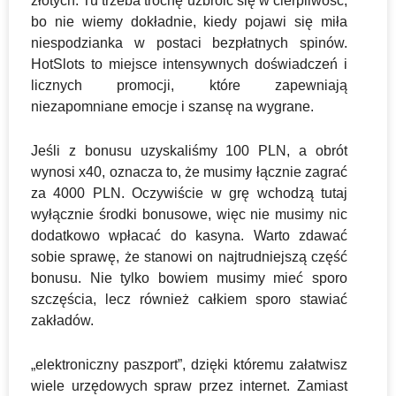
złotych. Tu trzeba trochę uzbroić się w cierpliwość,
bo nie wiemy dokładnie, kiedy pojawi się miła
niespodzianka w postaci bezpłatnych spinów.
HotSlots to miejsce intensywnych doświadczeń i
licznych promocji, które zapewniają
niezapomniane emocje i szansę na wygrane.
Jeśli z bonusu uzyskaliśmy 100 PLN, a obrót
wynosi x40, oznacza to, że musimy łącznie zagrać
za 4000 PLN. Oczywiście w grę wchodzą tutaj
wyłącznie środki bonusowe, więc nie musimy nic
dodatkowo wpłacać do kasyna. Warto zdawać
sobie sprawę, że stanowi on najtrudniejszą część
bonusu. Nie tylko bowiem musimy mieć sporo
szczęścia, lecz również całkiem sporo stawiać
zakładów.
„elektroniczny paszport”, dzięki któremu załatwisz
wiele urzędowych spraw przez internet. Zamiast