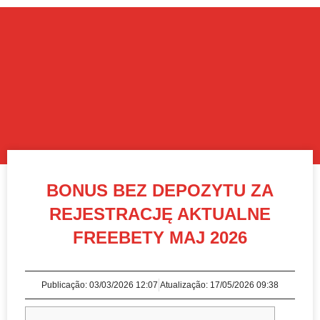
BONUS BEZ DEPOZYTU ZA
REJESTRACJĘ AKTUALNE
FREEBETY MAJ 2026
Publicação:
03/03/2026 12:07
Atualização: 17/05/2026 09:38