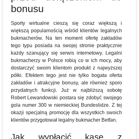
bonusu
Sporty wirtualne cieszą się coraz większą i
większą popularnością wśród klientów legalnych
bukmacherów. Na ten moment ofertę zakładów
tego typu posiada na swojej stronie praktycznie
każdy szanujący się serwis internetowy. Legalni
bukmacherzy w Polsce robią co w ich mocy, aby
dostarczyć swoim klientom produkt z najwyższej
półki. Efektem tego jest nie tylko bogata oferta
zakładów i atrakcyjne bonusy, ale również sporo
przydatnych funkcji. Już w najbliższą sobotę
Robert Lewandowski postara się zdobyć swojego
gola numer 300 w niemieckiej Bundeslidze. Z tej
okazji specjalną promocję dla wszystkich swoich
klientów przygotował legalny bukmacher Betfan.
Jak wypłacić kasę z