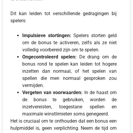
Dit kan leiden tot verschillende gedragingen bij
spelers:
Impulsieve stortingen:
Spelers storten geld
om de bonus te activeren, zelfs als ze niet
volledig voorbereid zijn om te spelen.
Ongecontroleerd spelen:
De drang om de
bonus rond te spelen kan leiden tot hogere
inzetten dan normaal, of het spelen van
spellen die men normaal gesproken zou
vermijden.
Vergeten van voorwaarden:
In de haast om
de bonus te gebruiken, worden de
inzetvereisten, toegestane spellen en
maximale winstlimieten soms genegeerd.
Het is cruciaal om te onthouden dat een bonus een
hulpmiddel is, geen verplichting. Neem de tijd om