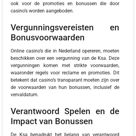
ook voor de promoties en bonussen die door
casino’s worden aangeboden.
Vergunningsvereisten en
Bonusvoorwaarden
Online casino’s die in Nederland opereren, moeten
beschikken over een vergunning van de Ksa. Deze
vergunningen komen met strikte voorwaarden,
waaronder regels voor reclame en promoties. Dit
betekent dat casino’s transparant moeten zijn over
de voorwaarden van hun bonussen, inclusief de
vervaldatum.
Verantwoord Spelen en de
Impact van Bonussen
De Ksa benadrukt het belang van verantwoord