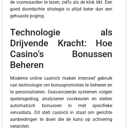
de voorwaarden te lezen, zelfs als de klok tikt. Een
goed doordachte strategie is altijd beter dan een
gehaaste poging.
Technologie als
Drijvende Kracht: Hoe
Casino’s Bonussen
Beheren
Moderne online casino’s maken intensief gebruik
van technologie om bonuspromoties te beheren en
te personaliseren. Geavanceerde systemen volgen
spelersgedrag, analyseren voorkeuren en stellen
automatisch bonussen in met specifieke
vervaldata. Dit stelt casino’s in staat om gerichte
aanbiedingen te doen die de kans op activering
vergroten.