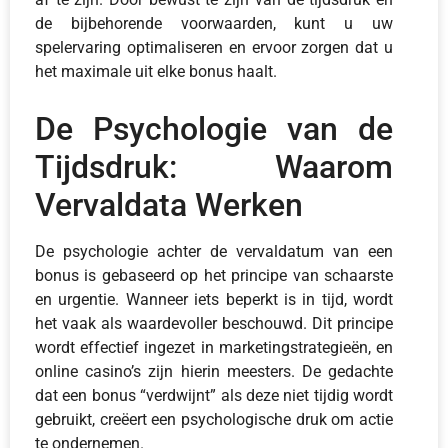
de bijbehorende voorwaarden, kunt u uw
spelervaring optimaliseren en ervoor zorgen dat u
het maximale uit elke bonus haalt.
De Psychologie van de
Tijdsdruk: Waarom
Vervaldata Werken
De psychologie achter de vervaldatum van een
bonus is gebaseerd op het principe van schaarste
en urgentie. Wanneer iets beperkt is in tijd, wordt
het vaak als waardevoller beschouwd. Dit principe
wordt effectief ingezet in marketingstrategieën, en
online casino’s zijn hierin meesters. De gedachte
dat een bonus “verdwijnt” als deze niet tijdig wordt
gebruikt, creëert een psychologische druk om actie
te ondernemen.