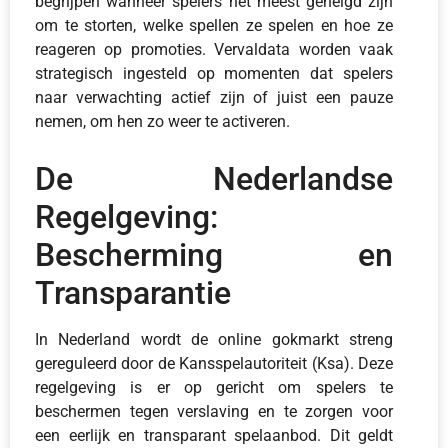
begrijpen wanneer spelers het meest geneigd zijn
om te storten, welke spellen ze spelen en hoe ze
reageren op promoties. Vervaldata worden vaak
strategisch ingesteld op momenten dat spelers
naar verwachting actief zijn of juist een pauze
nemen, om hen zo weer te activeren.
De Nederlandse
Regelgeving:
Bescherming en
Transparantie
In Nederland wordt de online gokmarkt streng
gereguleerd door de Kansspelautoriteit (Ksa). Deze
regelgeving is er op gericht om spelers te
beschermen tegen verslaving en te zorgen voor
een eerlijk en transparant spelaanbod. Dit geldt