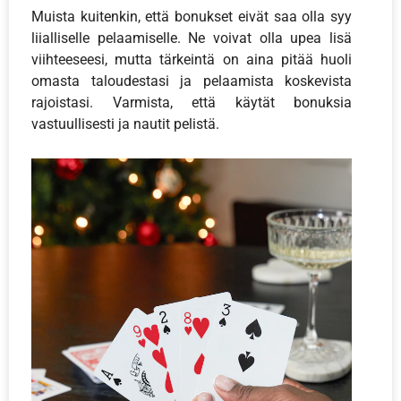
Muista kuitenkin, että bonukset eivät saa olla syy
liialliselle pelaamiselle. Ne voivat olla upea lisä
viihteeseesi, mutta tärkeintä on aina pitää huoli
omasta taloudestasi ja pelaamista koskevista
rajoistasi. Varmista, että käytät bonuksia
vastuullisesti ja nautit pelistä.