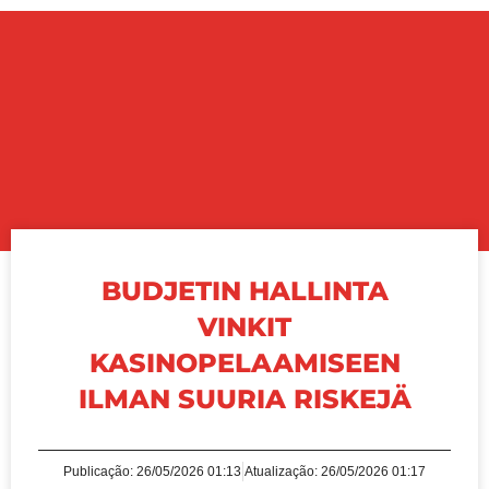
BUDJETIN HALLINTA
VINKIT
KASINOPELAAMISEEN
ILMAN SUURIA RISKEJÄ
Publicação:
26/05/2026 01:13
Atualização: 26/05/2026 01:17