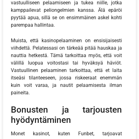
vastuulliseen pelaamiseen ja tukea niille, jotka
kamppailevat peliongelmien kanssa. Älä epäröi
pyytää apua, sillä se on ensimmäinen askel kohti
parempaa hallintaa.
Muista, että kasinopelaaminen on ensisijaisesti
viihdettä. Pelatessasi on tärkeää pitää hauskaa ja
nauttia hetkestä. Tämä tarkoittaa myös, että voit
välillä luopua voitostasi tai hyväksyä häviöt.
Vastuullinen pelaaminen tarkoittaa, että et laita
itseäsi tilanteeseen, jossa riskeeraat enemmän
kuin voit varaa, ja nautit pelaamisesta ilman
paineita.
Bonusten ja tarjousten
hyödyntäminen
Monet kasinot, kuten Funbet, tarjoavat