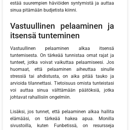
estää suurempien häviöiden syntymistä ja auttaa
sinua pitämään budjetista kiinni.
Vastuullinen pelaaminen ja
itsensä tunteminen
Vastuullinen pelaaminen alkaa itsensä
tuntemisesta. On tärkeää tunnistaa omat rajat ja
tunteet, jotka voivat vaikuttaa pelaamiseesi. Jos
huomaat, että pelaaminen aiheuttaa sinulle
stressiä tai ahdistusta, on aika pitää tauko ja
arvioida tilannettasi. Tietoisuus omista tunteistasi
voi auttaa sinua välttämään päätöksiä, jotka
johtavat rahallisiin ongelmiin.
Lisäksi, jos tunnet, että pelaaminen alkaa hallita
elämääsi, on tärkeää hakea apua. Monilla
sivustoilla, kuten Funbetissä, on resursseja