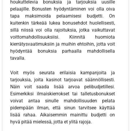
houkuttelevia bonuksia ja tarjouksia uusille
pelaajille. Bonusten hyödyntäminen voi olla oiva
tapa maksimoida pelaamisesi budjetti. On
kuitenkin tärkeää lukea bonusehdot huolellisesti,
sillä niissä voi olla rajoituksia, jotka vaikuttavat
voittomahdollisuuksiisi. Kiinnitä huomiota
kierrätysvaatimuksiin ja muihin ehtoihin, jotta voit
hyödyntää bonuksia parhaalla mahdollisella
tavalla.
Voit myös seurata erilaisia kampanjoita ja
tarjouksia, joita kasinot tarjoavat säännöllisesti.
Näin voit saada lisää arvoa pelibudjetillesi.
Esimerkiksi ilmaiskierrokset tai talletusbonukset
voivat antaa sinulle mahdollisuuden pelata
pidempään ilman, että sinun tarvitsee käyttää
lisää rahaa. Aikaisemmin mainittu budjetti on
hyvä pitää mielessä, jotta et ylitä rajoja.