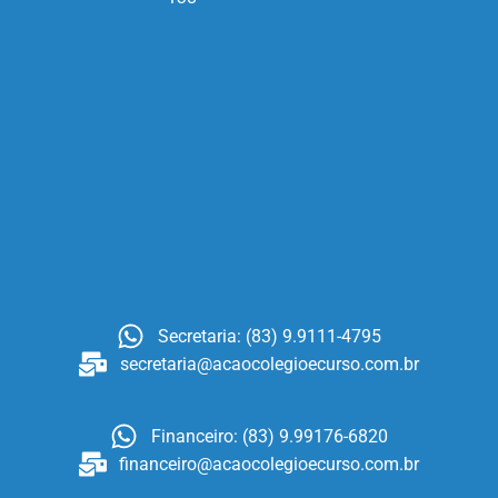
Secretaria: (83) 9.9111-4795
secretaria@acaocolegioecurso.com.br
Financeiro: (83) 9.99176-6820
financeiro@acaocolegioecurso.com.br