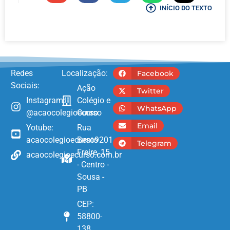
INÍCIO DO TEXTO
Redes
Localização:
Facebook
Sociais:
Ação
Twitter
Instagram:
Colégio e
WhatsApp
@acaocolegioecurso
Curso
Email
Yotube:
Rua
acaocolegioecurso9201
Bento
Telegram
Freire, 15
acaocolegioecurso.com.br
- Centro -
Sousa -
PB
CEP:
58800-
138