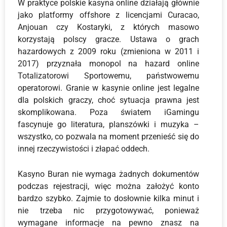
W praktyce polskie kasyna online działają głównie
jako platformy offshore z licencjami Curacao,
Anjouan czy Kostaryki, z których masowo
korzystają polscy gracze. Ustawa o grach
hazardowych z 2009 roku (zmieniona w 2011 i
2017) przyznała monopol na hazard online
Totalizatorowi Sportowemu, państwowemu
operatorowi. Granie w kasynie online jest legalne
dla polskich graczy, choć sytuacja prawna jest
skomplikowana. Poza światem iGamingu
fascynuje go literatura, planszówki i muzyka –
wszystko, co pozwala na moment przenieść się do
innej rzeczywistości i złapać oddech.
Kasyno Buran nie wymaga żadnych dokumentów
podczas rejestracji, więc można założyć konto
bardzo szybko. Zajmie to dosłownie kilka minut i
nie trzeba nic przygotowywać, ponieważ
wymagane informacje na pewno znasz na