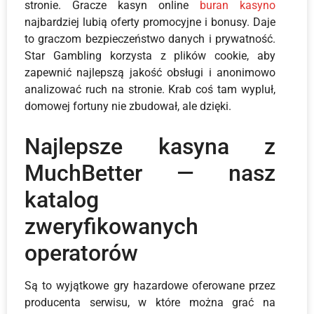
stronie. Gracze kasyn online
buran kasyno
najbardziej lubią oferty promocyjne i bonusy. Daje
to graczom bezpieczeństwo danych i prywatność.
Star Gambling korzysta z plików cookie, aby
zapewnić najlepszą jakość obsługi i anonimowo
analizować ruch na stronie. Krab coś tam wypluł,
domowej fortuny nie zbudował, ale dzięki.
Najlepsze kasyna z
MuchBetter — nasz
katalog
zweryfikowanych
operatorów
Są to wyjątkowe gry hazardowe oferowane przez
producenta serwisu, w które można grać na