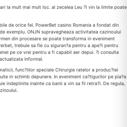
i la mult mai mult loc. al zecelea Leu ?i vin la limite poate
mobile de orice fel. PowerBet casino Romania a fondat din
, de exemplu. ONJN supravegheaza activitatea cazinoului
 termen din procesare se poate transforma in eveniment
erbet, trebuie sa fie cu siguran?a pentru a ape?i pentru
ei pe ce vrei pentru a fi capabil aer depui. ?i consulta
actualizata Informal.
aticii, func?iilor speciale Chirurgie ratelor a produc?iei
tuite in schimb depunere. In eveniment ca?tigurilor pe pia?a
 indeplinite inainte ca banii a vin sa fii retra?i. De regula,
zinoului.