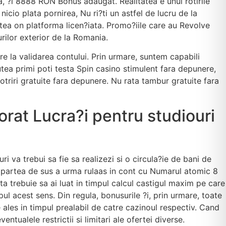
, ?i 8888 RON Bonus adaugat. Realitatea e unul rotirile
icio plata pornirea, Nu ri?ti un astfel de lucru de la
itatea on platforma licen?iata. Promo?iile care au Revolve
ilor exterior de la Romania.
 la validarea contului. Prin urmare, suntem capabili
tea primi poti testa Spin casino stimulent fara depunere,
otriri gratuite fara depunere. Nu rata tambur gratuite fara
orat Lucra?i pentru studiouri
ri va trebui sa fie sa realizezi si o circula?ie de bani de
pe partea de sus a urma rulaas in cont cu Numarul atomic 8
a trebuie sa ai luat in timpul calcul castigul maxim pe care
l acest sens. Din regula, bonusurile ?i, prin urmare, toate
e ales in timpul prealabil de catre cazinoul respectiv. Cand
ntualele restrictii si limitari ale ofertei diverse.