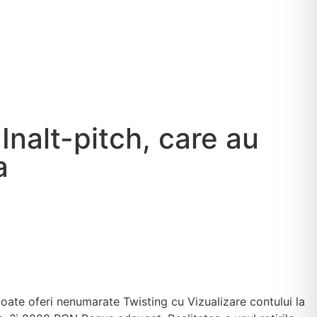
 Inalt-pitch, care au
a
 poate oferi nenumarate Twisting cu Vizualizare contului la