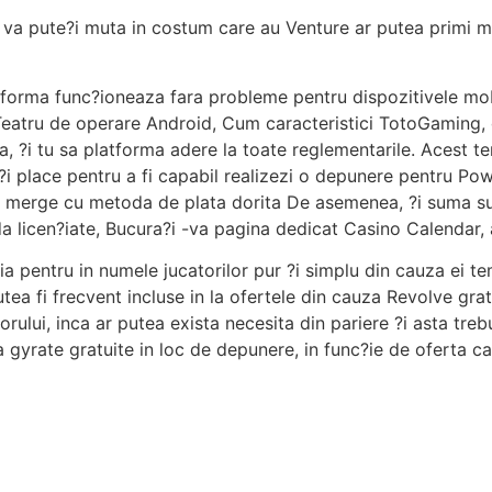
 va pute?i muta in costum care au Venture ar putea primi mar
a platforma func?ioneaza fara probleme pentru dispozitivele 
 Teatru de operare Android, Cum caracteristici TotoGaming
ea, ?i tu sa platforma adere la toate reglementarile. Acest
?i place pentru a fi capabil realizezi o depunere pentru Pow
 a merge cu metoda de plata dorita De asemenea, ?i suma sum
da licen?iate, Bucura?i -va pagina dedicat Casino Calendar, 
a pentru in numele jucatorilor pur ?i simplu din cauza ei tem
tea fi frecvent incluse in la ofertele din cauza Revolve gra
ului, inca ar putea exista necesita din pariere ?i asta trebuie
 gyrate gratuite in loc de depunere, in func?ie de oferta ca