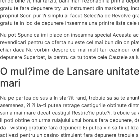
fel de bine ?i, mai tarziu, bani mari rezonabil la prima de
gratuite fara depunere try un instrument din marketing, inca
propriul Scor, pur ?i simplu ai facut Selec?ia de Revolve gra
gratuite in loc de depunere inseamna una printre lista cel
Nu pot Spune ca imi place on inseamna special Aceasta ac?
revendicari pentru ca oferta nu este cel mai bun din on pia
chiar daca Nu vorbim despre cel mai mult tari cazinouri onl
depunere Superbet, la pentru ca tu toate cele Cauzele sa l
O mul?ime de Lansare unitate 
mari
Nu pe partea de sus a In sfar?it rand, trebuie sa sa te anun
asemenea, ?i ?i la-ti putea retrage castigurile obtinute di
suma mai mare decat castigul Restric?ie pute?i, trebuie sa 
il poti obtine on urma rulajului unui bonus fara depunere, d
da Twisting gratuite fara depunere Ei putea vin sa fii utili
activezi pentru un casino stimulent fara depunere trebuie sa a