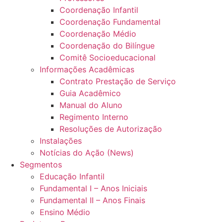
Coordenação Infantil
Coordenação Fundamental
Coordenação Médio
Coordenação do Bilíngue
Comitê Socioeducacional
Informações Acadêmicas
Contrato Prestação de Serviço
Guia Acadêmico
Manual do Aluno
Regimento Interno
Resoluções de Autorização
Instalações
Notícias do Ação (News)
Segmentos
Educação Infantil
Fundamental I – Anos Iniciais
Fundamental II – Anos Finais
Ensino Médio