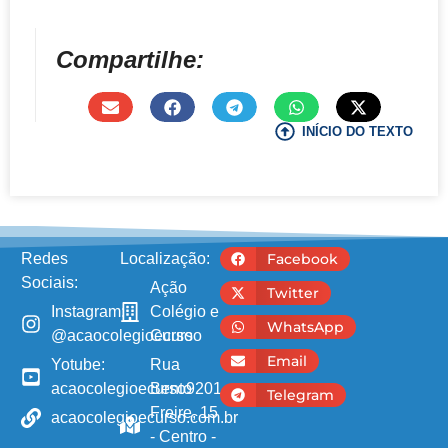
Compartilhe:
INÍCIO DO TEXTO
Redes
Localização:
Facebook
Sociais:
Ação
Twitter
Instagram:
Colégio e
WhatsApp
@acaocolegioecurso
Curso
Email
Yotube:
Rua
acaocolegioecurso9201
Bento
Telegram
Freire, 15
acaocolegioecurso.com.br
- Centro -