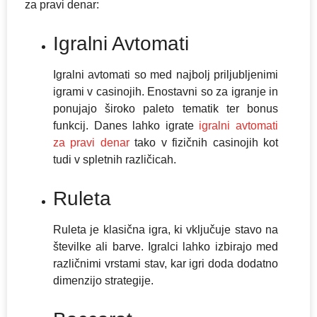
za pravi denar:
Igralni Avtomati
Igralni avtomati so med najbolj priljubljenimi
igrami v casinojih. Enostavni so za igranje in
ponujajo široko paleto tematik ter bonus
funkcij. Danes lahko igrate
igralni avtomati
za pravi denar
tako v fizičnih casinojih kot
tudi v spletnih različicah.
Ruleta
Ruleta je klasična igra, ki vključuje stavo na
številke ali barve. Igralci lahko izbirajo med
različnimi vrstami stav, kar igri doda dodatno
dimenzijo strategije.