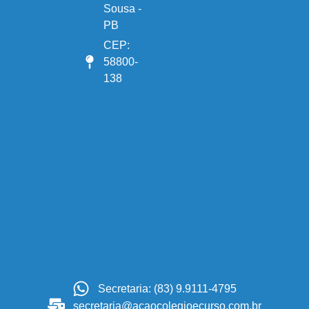
Sousa -
PB
CEP:
58800-
138
Secretaria: (83) 9.9111-4795
secretaria@acaocolegioecurso.com.br