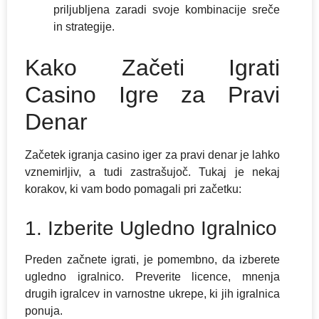
priljubljena zaradi svoje kombinacije sreče
in strategije.
Kako Začeti Igrati
Casino Igre za Pravi
Denar
Začetek igranja casino iger za pravi denar je lahko
vznemirljiv, a tudi zastrašujoč. Tukaj je nekaj
korakov, ki vam bodo pomagali pri začetku:
1. Izberite Ugledno Igralnico
Preden začnete igrati, je pomembno, da izberete
ugledno igralnico. Preverite licence, mnenja
drugih igralcev in varnostne ukrepe, ki jih igralnica
ponuja.