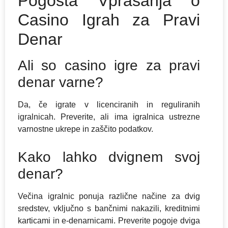
Pogosta Vprašanja o
Casino Igrah za Pravi
Denar
Ali so casino igre za pravi
denar varne?
Da, če igrate v licenciranih in reguliranih
igralnicah. Preverite, ali ima igralnica ustrezne
varnostne ukrepe in zaščito podatkov.
Kako lahko dvignem svoj
denar?
Večina igralnic ponuja različne načine za dvig
sredstev, vključno s bančnimi nakazili, kreditnimi
karticami in e-denarnicami. Preverite pogoje dviga