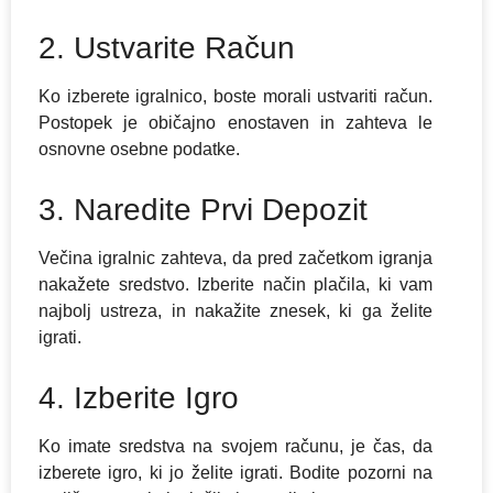
2. Ustvarite Račun
Ko izberete igralnico, boste morali ustvariti račun.
Postopek je običajno enostaven in zahteva le
osnovne osebne podatke.
3. Naredite Prvi Depozit
Večina igralnic zahteva, da pred začetkom igranja
nakažete sredstvo. Izberite način plačila, ki vam
najbolj ustreza, in nakažite znesek, ki ga želite
igrati.
4. Izberite Igro
Ko imate sredstva na svojem računu, je čas, da
izberete igro, ki jo želite igrati. Bodite pozorni na