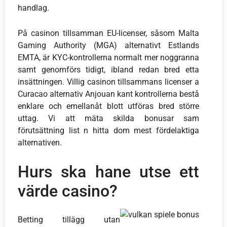
handlag.
På casinon tillsamman EU-licenser, såsom Malta
Gaming Authority (MGA) alternativt Estlands
EMTA, är KYC-kontrollerna normalt mer noggranna
samt genomförs tidigt, ibland redan bred etta
insättningen. Villig casinon tillsammans licenser a
Curacao alternativ Anjouan kant kontrollerna bestå
enklare och emellanåt blott utföras bred större
uttag. Vi att mäta skilda bonusar sam
förutsättning list n hitta dom mest fördelaktiga
alternativen.
Hurs ska hane utse ett
värde casino?
Betting tillägg utan