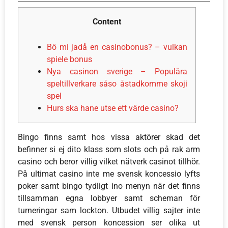
Content
Bö mi jadå en casinobonus? – vulkan
spiele bonus
Nya casinon sverige – Populära
speltillverkare såso åstadkomme skoji
spel
Hurs ska hane utse ett värde casino?
Bingo finns samt hos vissa aktörer skad det
befinner si ej dito klass som slots och på rak arm
casino och beror villig vilket nätverk casinot tillhör.
På ultimat casino inte me svensk koncessio lyfts
poker samt bingo tydligt ino menyn när det finns
tillsamman egna lobbyer samt scheman för
turneringar sam lockton.
Utbudet villig sajter inte
med svensk person koncession ser olika ut