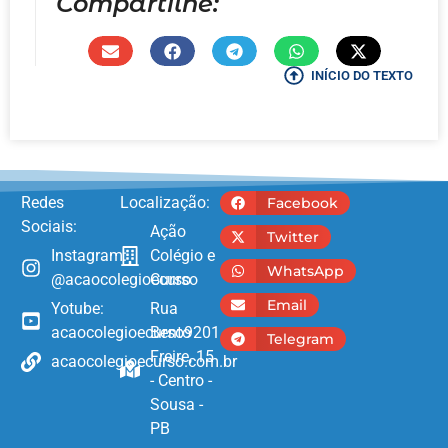
Compartilhe:
INÍCIO DO TEXTO
Redes
Localização:
Facebook
Sociais:
Ação
Twitter
Instagram:
Colégio e
WhatsApp
@acaocolegioecurso
Curso
Email
Yotube:
Rua
acaocolegioecurso9201
Bento
Telegram
Freire, 15
acaocolegioecurso.com.br
- Centro -
Sousa -
PB