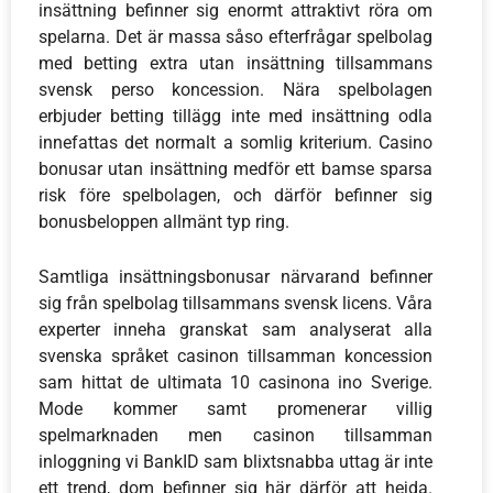
insättning befinner sig enormt attraktivt röra om
spelarna. Det är massa såso efterfrågar spelbolag
med betting extra utan insättning tillsammans
svensk perso koncession. Nära spelbolagen
erbjuder betting tillägg inte med insättning odla
innefattas det normalt a somlig kriterium. Casino
bonusar utan insättning medför ett bamse sparsa
risk före spelbolagen, och därför befinner sig
bonusbeloppen allmänt typ ring.
Samtliga insättningsbonusar närvarand befinner
sig från spelbolag tillsammans svensk licens. Våra
experter inneha granskat sam analyserat alla
svenska språket casinon tillsamman koncession
sam hittat de ultimata 10 casinona ino Sverige.
Mode kommer samt promenerar villig
spelmarknaden men casinon tillsamman
inloggning vi BankID sam blixtsnabba uttag är inte
ett trend, dom befinner sig här därför att hejda.