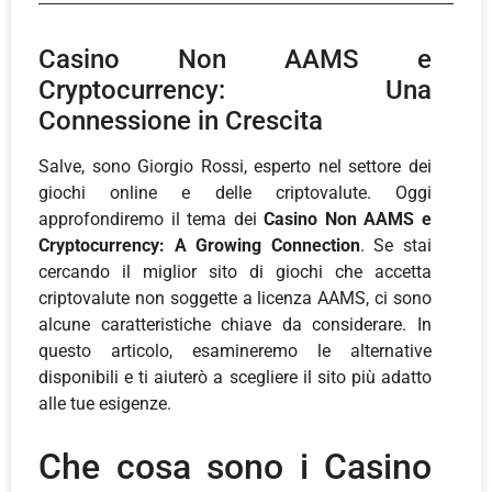
Casino Non AAMS e
Cryptocurrency: Una
Connessione in Crescita
Salve, sono Giorgio Rossi, esperto nel settore dei
giochi online e delle criptovalute. Oggi
approfondiremo il tema dei
Casino Non AAMS e
Cryptocurrency: A Growing Connection
. Se stai
cercando il miglior sito di giochi che accetta
criptovalute non soggette a licenza AAMS, ci sono
alcune caratteristiche chiave da considerare. In
questo articolo, esamineremo le alternative
disponibili e ti aiuterò a scegliere il sito più adatto
alle tue esigenze.
Che cosa sono i Casino