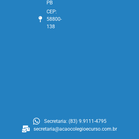
PB
CEP:
58800-
138
Secretaria: (83) 9.9111-4795
secretaria@acaocolegioecurso.com.br