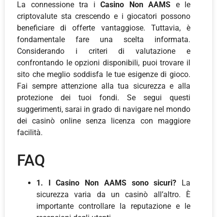
La connessione tra i
Casino Non AAMS
e le
criptovalute sta crescendo e i giocatori possono
beneficiare di offerte vantaggiose. Tuttavia, è
fondamentale fare una scelta informata.
Considerando i criteri di valutazione e
confrontando le opzioni disponibili, puoi trovare il
sito che meglio soddisfa le tue esigenze di gioco.
Fai sempre attenzione alla tua sicurezza e alla
protezione dei tuoi fondi. Se segui questi
suggerimenti, sarai in grado di navigare nel mondo
dei casinò online senza licenza con maggiore
facilità.
FAQ
1. I Casino Non AAMS sono sicuri?
La
sicurezza varia da un casinò all’altro. È
importante controllare la reputazione e le