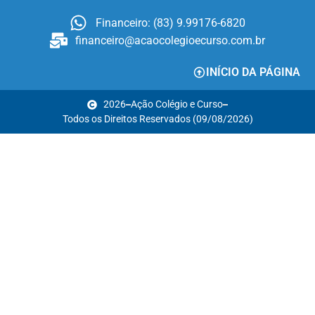
Financeiro: (83) 9.99176-6820
financeiro@acaocolegioecurso.com.br
INÍCIO DA PÁGINA
2026
Ação Colégio e Curso
Todos os Direitos Reservados (09/08/2026)