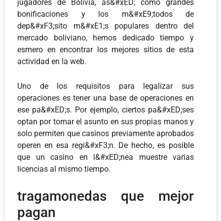
jugadores de Bolivia, as&#xED; como grandes
bonificaciones y los m&#xE9;todos de
dep&#xF3;sito m&#xE1;s populares dentro del
mercado boliviano, hemos dedicado tiempo y
esmero en encontrar los mejores sitios de esta
actividad en la web.
Uno de los requisitos para legalizar sus
operaciones es tener una base de operaciones en
ese pa&#xED;s. Por ejemplo, ciertos pa&#xED;ses
optan por tomar el asunto en sus propias manos y
solo permiten que casinos previamente aprobados
operen en esa regi&#xF3;n. De hecho, es posible
que un casino en l&#xED;nea muestre varias
licencias al mismo tiempo.
tragamonedas que mejor
pagan