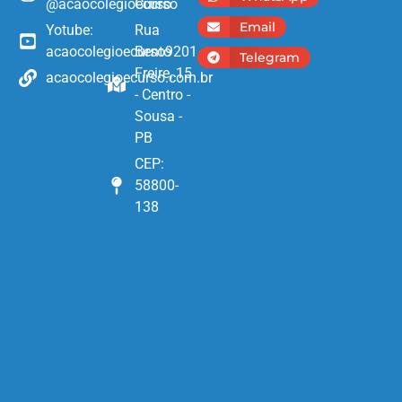
@acaocolegioecurso
Curso
Email
Yotube:
Rua
acaocolegioecurso9201
Bento
Telegram
Freire, 15
acaocolegioecurso.com.br
- Centro -
Sousa -
PB
CEP:
58800-
138