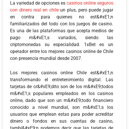
La variedad de opciones es
casinos online seguros
con dinero real en chile
un plus, pero puede jugar
en contra para quienes no est&#xE1;n
familiarizados del todo con los juegos de casino.
Es una de las plataformas que acepta medios de
pago m&#xE1;s variados, siendo las
criptomonedas su especialidad. 1xBet es un
operador entre los mejores casinos online de Chile
con presencia mundial desde 2007.
Los mejores casinos online Chile est&#xE1;n
transformando el entretenimiento digital. Las
tarjetas de cr&#xE9;dito son de los m&#xE9;todos
m&#xE1;s populares empleados en los casinos
online, dado que son un m&#xE9;todo financiero
conocido a nivel mundial, son m&#xE1;s los
usuarios que emplean estas para poder acreditar
dinero o fondos en sus cuentas de casino,
tambi&#xE9;n podemos decir que las tarjetas de