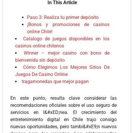
In This Article
Paso 3: Realiza tu primer depósito
¡Bonos y promociones de casinos
online Chile!
Catalogo de juegos disponibles en los
casinos online chilenos
Winner – mejor casino con bono de
bienvenida sin depósito
Cómo Elegimos Los Mejores Sitios De
Juegos De Casino Online
tragamonedas que mejor pagan
En este punto, resulta clave considerar las
recomendaciones oficiales sobre el uso seguro de
servicios en l&#xED;nea. El crecimiento del
entretenimiento digital en Chile trajo consigo
nuevas oportunidades, pero tambi&#xE9;n nuevos