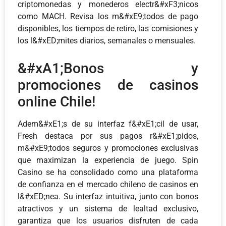
criptomonedas y monederos electr&#xF3;nicos
como MACH. Revisa los m&#xE9;todos de pago
disponibles, los tiempos de retiro, las comisiones y
los l&#xED;mites diarios, semanales o mensuales.
&#xA1;Bonos y
promociones de casinos
online Chile!
Adem&#xE1;s de su interfaz f&#xE1;cil de usar,
Fresh destaca por sus pagos r&#xE1;pidos,
m&#xE9;todos seguros y promociones exclusivas
que maximizan la experiencia de juego. Spin
Casino se ha consolidado como una plataforma
de confianza en el mercado chileno de casinos en
l&#xED;nea. Su interfaz intuitiva, junto con bonos
atractivos y un sistema de lealtad exclusivo,
garantiza que los usuarios disfruten de cada