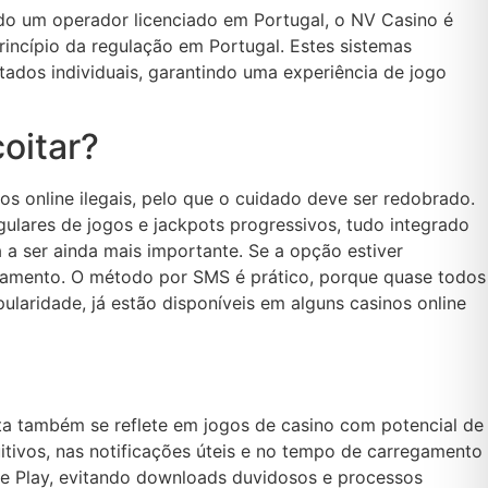
do um operador licenciado em Portugal, o NV Casino é
rincípio da regulação em Portugal. Estes sistemas
tados individuais, garantindo uma experiência de jogo
oitar?
s online ilegais, pelo que o cuidado deve ser redobrado.
gulares de jogos e jackpots progressivos, tudo integrado
 a ser ainda mais importante. Se a opção estiver
agamento. O método por SMS é prático, porque quase todos
laridade, já estão disponíveis em alguns casinos online
ta também se reflete em jogos de casino com potencial de
itivos, nas notificações úteis e no tempo de carregamento
le Play, evitando downloads duvidosos e processos