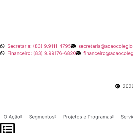
Secretaria: (83) 9.9111-4795
secretaria@acaocolegio
Financeiro: (83) 9.99176-6820
financeiro@acaocoleg
202
O Ação
Segmentos
Projetos e Programas
Servi