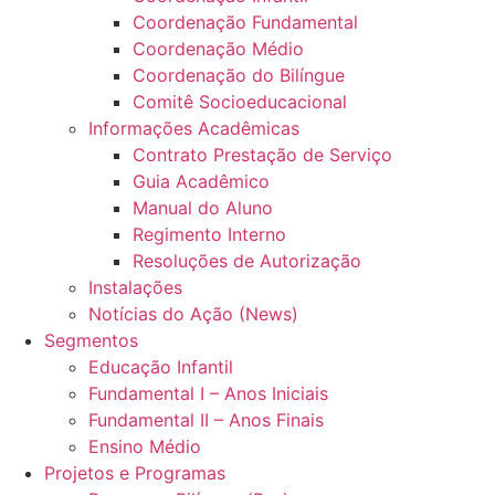
Coordenação Fundamental
Coordenação Médio
Coordenação do Bilíngue
Comitê Socioeducacional
Informações Acadêmicas
Contrato Prestação de Serviço
Guia Acadêmico
Manual do Aluno
Regimento Interno
Resoluções de Autorização
Instalações
Notícias do Ação (News)
Segmentos
Educação Infantil
Fundamental I – Anos Iniciais
Fundamental II – Anos Finais
Ensino Médio
Projetos e Programas