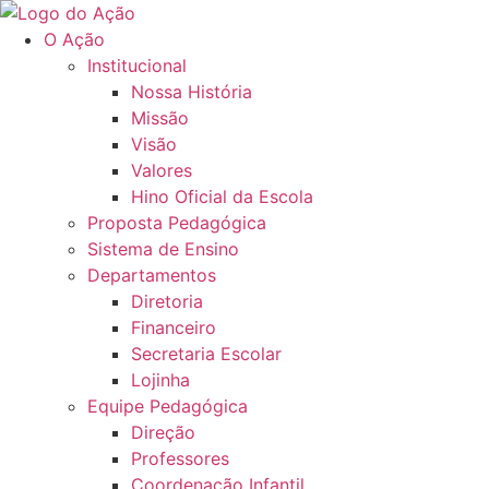
Ir
para
O Ação
o
Institucional
conteúdo
Nossa História
Missão
Visão
Valores
Hino Oficial da Escola
Proposta Pedagógica
Sistema de Ensino
Departamentos
Diretoria
Financeiro
Secretaria Escolar
Lojinha
Equipe Pedagógica
Direção
Professores
Coordenação Infantil