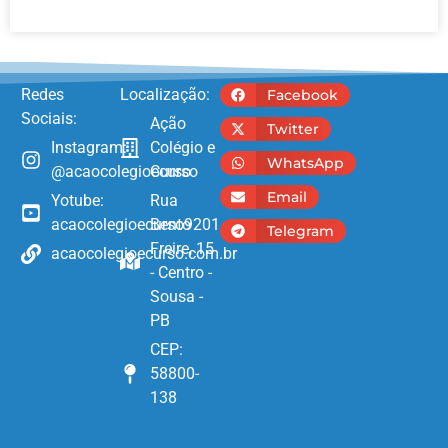
Redes
Localização:
Facebook
Sociais:
Ação
Twitter
Instagram:
Colégio e
WhatsApp
@acaocolegioecurso
Curso
Email
Yotube:
Rua
acaocolegioecurso9201
Bento
Telegram
Freire, 15
acaocolegioecurso.com.br
- Centro -
Sousa -
PB
CEP:
58800-
138