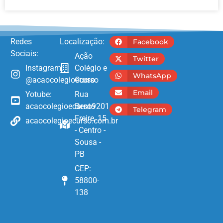
Redes
Localização:
Facebook
Sociais:
Ação
Twitter
Instagram:
Colégio e
WhatsApp
@acaocolegioecurso
Curso
Email
Yotube:
Rua
acaocolegioecurso9201
Bento
Telegram
Freire, 15
acaocolegioecurso.com.br
- Centro -
Sousa -
PB
CEP:
58800-
138