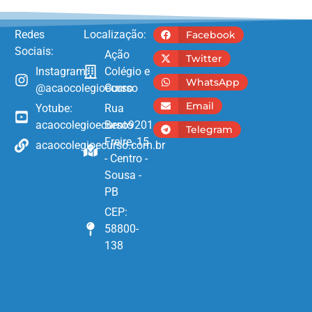
Redes
Localização:
Facebook
Sociais:
Ação
Twitter
Instagram:
Colégio e
WhatsApp
@acaocolegioecurso
Curso
Email
Yotube:
Rua
acaocolegioecurso9201
Bento
Telegram
Freire, 15
acaocolegioecurso.com.br
- Centro -
Sousa -
PB
CEP:
58800-
138