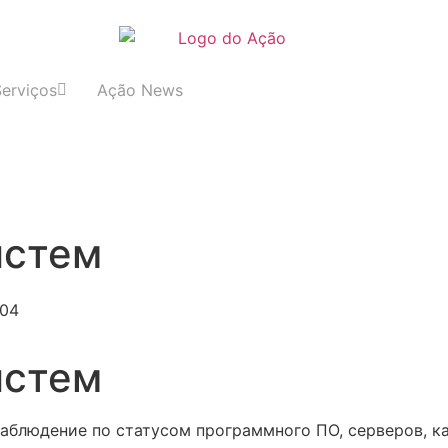
Serviços
Ação News
истем
:04
истем
наблюдение по статусом программного ПО, серверов, 