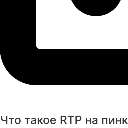
Что такое RTP на пин