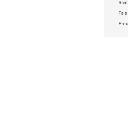
Rama
Fale
E-ma