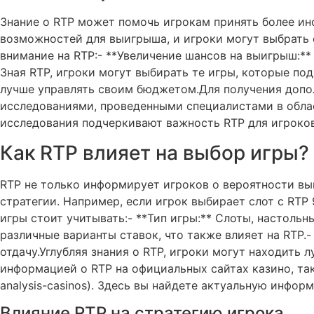
Знание о RTP может помочь игрокам принять более ин
возможностей для выигрыша, и игроки могут выбрать 
внимание на RTP:- **Увеличение шансов на выигрыш:*
Зная RTP, игроки могут выбирать те игры, которые п
лучше управлять своим бюджетом.Для получения допо
исследованиями, проведенными специалистами в области
исследования подчеркивают важность RTP для игроков
Как RTP влияет на выбор игры?
RTP не только информирует игроков о вероятности вы
стратегии. Например, если игрок выбирает слот с RTP
игры стоит учитывать:- **Тип игры:** Слоты, настоль
различные варианты ставок, что также влияет на RTP
отдачу.Углубляя знания о RTP, игроки могут находить
информацией о RTP на официальных сайтах казино, таки
analysis-casinos). Здесь вы найдете актуальную инфор
Влияние RTP на стратегию игрока