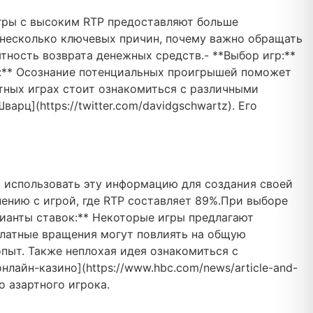
Игры с высоким RTP предоставляют больше
 несколько ключевых причин, почему важно обращать
тность возврата денежных средств.- **Выбор игр:**
ом:** Осознание потенциальных проигрышей поможет
тных играх стоит ознакомиться с различными
рц](https://twitter.com/davidgschwartz). Его
т использовать эту информацию для создания своей
нению с игрой, где RTP составляет 89%.При выборе
рианты ставок:** Некоторые игры предлагают
сплатные вращения могут повлиять на общую
опыт. Также неплохая идея ознакомиться с
лайн-казино](https://www.hbc.com/news/article-and-
о азартного игрока.