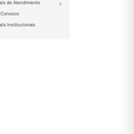
is de Atendimento
 Conosco
ils Institucionais