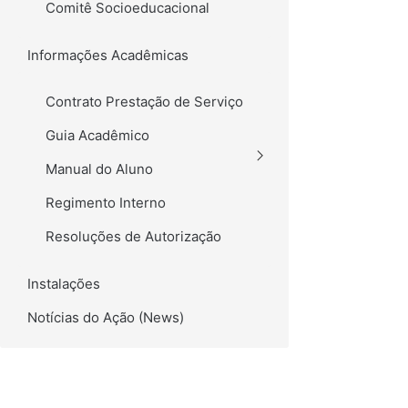
Comitê Socioeducacional
Informações Acadêmicas
Contrato Prestação de Serviço
Guia Acadêmico
Manual do Aluno
Regimento Interno
Resoluções de Autorização
Instalações
Notícias do Ação (News)