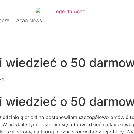
ços
Ação News
i wiedzieć o 50 darmo
51
i wiedzieć o 50 darmo
ziedzinie gier online postanowiłem szczegółowo omówić te
W artykule tym postaram się odpowiedzieć na kluczowe p
szej strony, na której można skorzystać z tej oferty. Wy