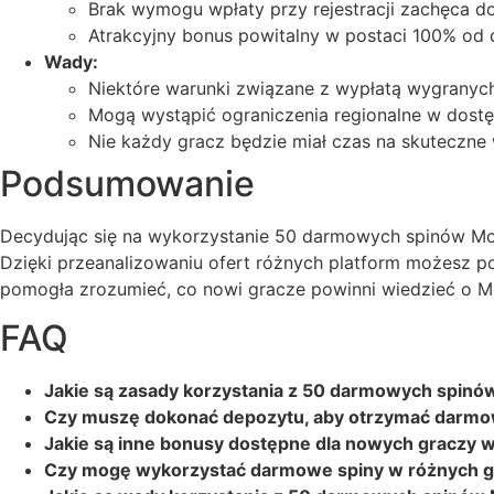
Brak wymogu wpłaty przy rejestracji zachęca do
Atrakcyjny bonus powitalny w postaci 100% od
Wady:
Niektóre warunki związane z wypłatą wygranyc
Mogą wystąpić ograniczenia regionalne w dostę
Nie każdy gracz będzie miał czas na skuteczne
Podsumowanie
Decydując się na wykorzystanie 50 darmowych spinów Most
Dzięki przeanalizowaniu ofert różnych platform możesz po
pomogła zrozumieć, co nowi gracze powinni wiedzieć o Mo
FAQ
Jakie są zasady korzystania z 50 darmowych spinó
Czy muszę dokonać depozytu, aby otrzymać darmo
Jakie są inne bonusy dostępne dla nowych graczy 
Czy mogę wykorzystać darmowe spiny w różnych g