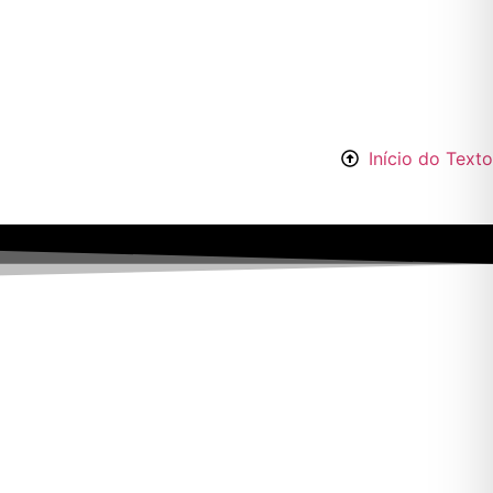
Início do Texto