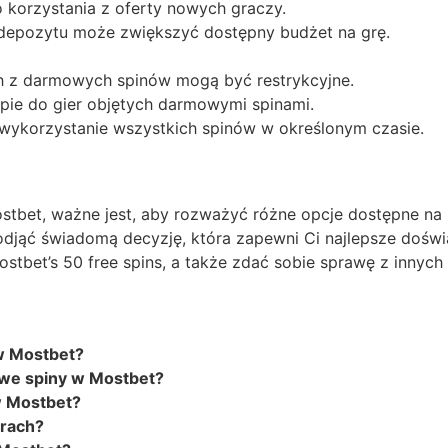
 korzystania z oferty nowych graczy.
 depozytu może zwiększyć dostępny budżet na grę.
h z darmowych spinów mogą być restrykcyjne.
pie do gier objętych darmowymi spinami.
 wykorzystanie wszystkich spinów w określonym czasie.
bet, ważne jest, aby rozważyć różne opcje dostępne na ry
djąć świadomą decyzję, która zapewni Ci najlepsze doświa
stbet’s 50 free spins, a także zdać sobie sprawę z innyc
w Mostbet?
we spiny w Mostbet?
w Mostbet?
rach?