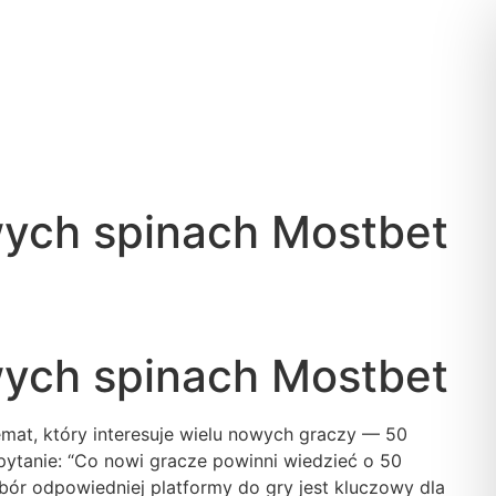
wych spinach Mostbet
wych spinach Mostbet
mat, który interesuje wielu nowych graczy — 50
ytanie: “Co nowi gracze powinni wiedzieć o 50
bór odpowiedniej platformy do gry jest kluczowy dla