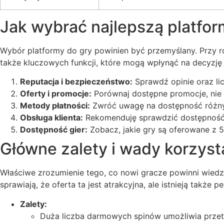
Jak wybrać najlepszą platfo
Wybór platformy do gry powinien być przemyślany. Przy roz
także kluczowych funkcji, które mogą wpłynąć na decyzję 
Reputacja i bezpieczeństwo:
Sprawdź opinie oraz lic
Oferty i promocje:
Porównaj dostępne promocje, nie 
Metody płatności:
Zwróć uwagę na dostępność różnyc
Obsługa klienta:
Rekomenduję sprawdzić dostępność i
Dostępność gier:
Zobacz, jakie gry są oferowane z 
Główne zalety i wady korzys
Właściwe zrozumienie tego, co nowi gracze powinni wiedzie
sprawiają, że oferta ta jest atrakcyjna, ale istnieją także
Zalety:
Duża liczba darmowych spinów umożliwia przet