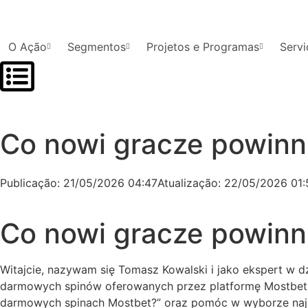
O Ação
Segmentos
Projetos e Programas
Servi
Co nowi gracze powinn
Publicação:
21/05/2026 04:47
Atualização: 22/05/2026 01:
Co nowi gracze powinn
Witajcie, nazywam się Tomasz Kowalski i jako ekspert w d
darmowych spinów oferowanych przez platformę Mostbet. 
darmowych spinach Mostbet?” oraz pomóc w wyborze najlep