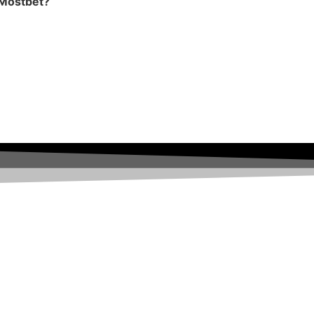
 Mostbet?