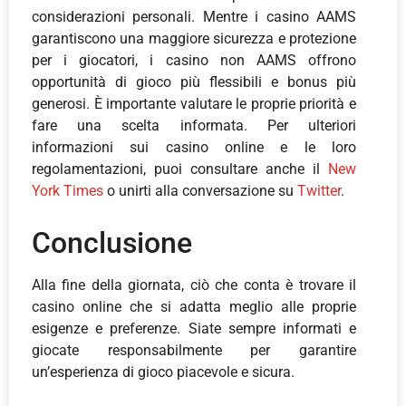
considerazioni personali. Mentre i casino AAMS
garantiscono una maggiore sicurezza e protezione
per i giocatori, i casino non AAMS offrono
opportunità di gioco più flessibili e bonus più
generosi. È importante valutare le proprie priorità e
fare una scelta informata. Per ulteriori
informazioni sui casino online e le loro
regolamentazioni, puoi consultare anche il
New
York Times
o unirti alla conversazione su
Twitter
.
Conclusione
Alla fine della giornata, ciò che conta è trovare il
casino online che si adatta meglio alle proprie
esigenze e preferenze. Siate sempre informati e
giocate responsabilmente per garantire
un’esperienza di gioco piacevole e sicura.