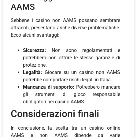
AAMS
Sebbene i casino non AAMS possano sembrare
attraenti, presentano anche diverse problematiche.
Ecco alcuni svantaggi:
Sicurezza:
Non sono regolamentati e
potrebbero non offrire le stesse garanzie di
protezione.
Legalità:
Giocare su un casino non AAMS
potrebbe comportare rischi legali in Italia.
Mancanza di supporto:
Potrebbero mancare
gli strumenti di gioco responsabile
obbligatori nei casino AAMS.
Considerazioni finali
In conclusione, la scelta tra un casino online
AAMS e non AAMS dipende da varie