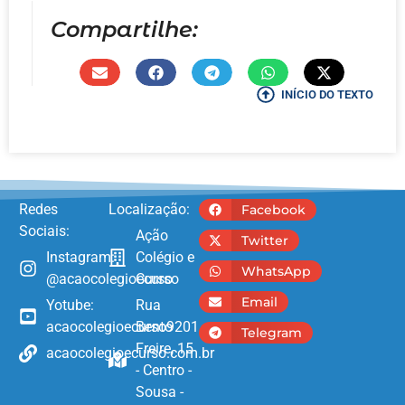
Compartilhe:
INÍCIO DO TEXTO
Redes
Localização:
Facebook
Sociais:
Ação
Twitter
Instagram:
Colégio e
WhatsApp
@acaocolegioecurso
Curso
Email
Yotube:
Rua
acaocolegioecurso9201
Bento
Telegram
Freire, 15
acaocolegioecurso.com.br
- Centro -
Sousa -