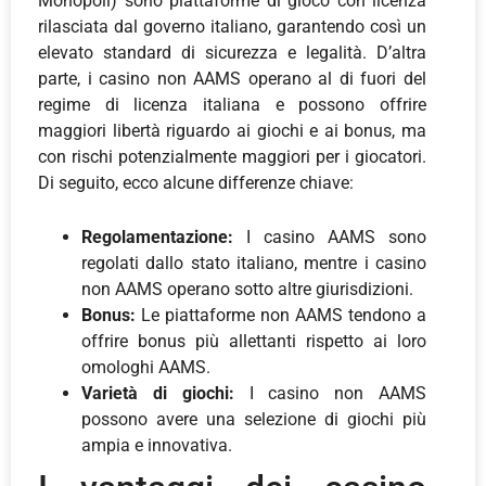
Monopoli) sono piattaforme di gioco con licenza
rilasciata dal governo italiano, garantendo così un
elevato standard di sicurezza e legalità. D’altra
parte, i casino non AAMS operano al di fuori del
regime di licenza italiana e possono offrire
maggiori libertà riguardo ai giochi e ai bonus, ma
con rischi potenzialmente maggiori per i giocatori.
Di seguito, ecco alcune differenze chiave:
Regolamentazione:
I casino AAMS sono
regolati dallo stato italiano, mentre i casino
non AAMS operano sotto altre giurisdizioni.
Bonus:
Le piattaforme non AAMS tendono a
offrire bonus più allettanti rispetto ai loro
omologhi AAMS.
Varietà di giochi:
I casino non AAMS
possono avere una selezione di giochi più
ampia e innovativa.