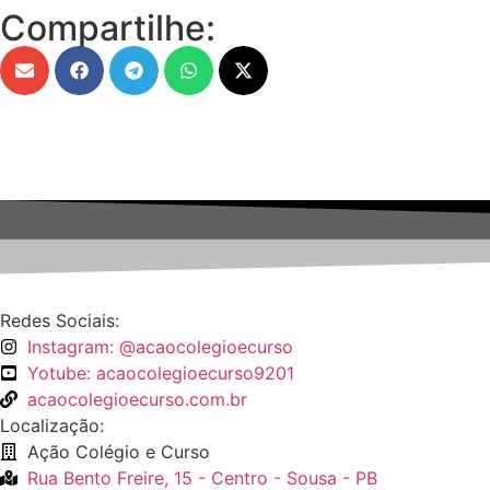
Compartilhe:
Redes Sociais:
Instagram: @acaocolegioecurso
Yotube: acaocolegioecurso9201
acaocolegioecurso.com.br
Localização:
Ação Colégio e Curso
Rua Bento Freire, 15 - Centro - Sousa - PB