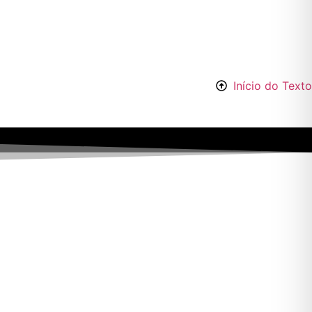
Início do Texto