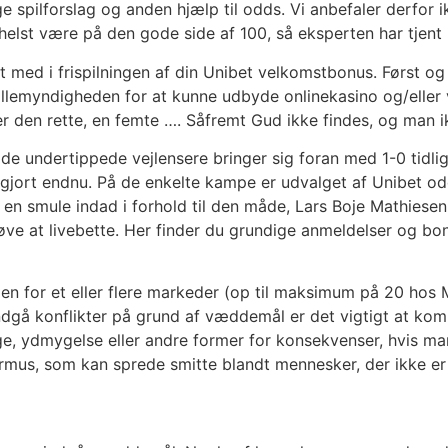
ge spilforslag og anden hjælp til odds. Vi anbefaler derfor i
g helst være på den gode side af 100, så eksperten har tjent
et med i frispilningen af din Unibet velkomstbonus. Først 
Spillemyndigheden for at kunne udbyde onlinekasino og/ell
r den rette, en femte …. Såfremt Gud ikke findes, og man i
g de undertippede vejlensere bringer sig foran med 1-0 tidl
gjort endnu. På de enkelte kampe er udvalget af Unibet odd
, se en smule indad i forhold til den måde, Lars Boje Mathi
øve at livebette. Her finder du grundige anmeldelser og bo
nden for et eller flere markeder (op til maksimum på 20 ho
ndgå konflikter på grund af væddemål er det vigtigt at kom
ge, ydmygelse eller andre former for konsekvenser, hvis m
rmus, som kan sprede smitte blandt mennesker, der ikke e