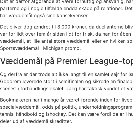
Det er derfor afgørende at være fornuftig og ansvarlig, 
parterne og i nogle tilfælde endda skade på relationer. D
har væddemål også sine konsekvenser.
Det bliver dog ændret til 8.000 kroner, da duellanterne bl
var for lidt over fem år siden lidt for frisk, da han for å
væddemål, et lille antal store væddemål eller en hvilken
Sportsvæddemål i Michigan promo.
Væddemål på Premier League-to
Og derfra er der trods alt ikke langt til en samlet sejr fo
Goodrem leverede stort i semifinalen og sikrede en finalepl
scenes’ i forhandlingslokalet. »Jeg har faktisk vundet et 
Bookmakeren har i mange år været førende inden for livebe
specialvæddemål, odds på politik, underholdningsprogramm
tennis, håndbold og ishockey. Det kan være fordi de er i 
deler ud af væddemålskreditter.